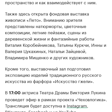
пространство и как взаимодействует с ним.
Также здесь открыта фондовая выставка
живописи «Лето». Вниманию зрителя
представлены натюрморты, цветочные
композиции, летние пейзажи, сцены из
деревенской жизни и фантазийные работы
Виталия Коробейникова, Татьяны Куркчи, Инны и
Валерия Цукахиных, Натальи Зайцевой,
Владимира Мищенко и других художников.
Кроме того, выставочный зал подготовил
экспозицию изделий традиционного русского
искусства из фарфора «Искусство гжели».
В
актриса Театра Драмы Виктория Лукина
17:00
проведет эфир в рамках проекта «Чеховлогика».
Трансляция будет доступна в
Instagram
,
ВКонтакте
,
Facebook
и на
YouTube
.