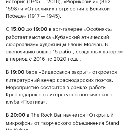
история (1945 — 2016), «Рюриковичи» (862 —
1598) и «От великих потрясений к Великой
Победе» (1917 — 1945).
С
до
в арт-галерее «Особнякъ»
15:00
19:00
работает выставка «Кубанский этнический
сюрреализм» художницы Елены Молчан. В
экспозицию вошло 15 работ, созданных автором
в период с 2016 по 2020 годы.
В
баре «Видеосалон закрыт» откроется
19:00
литературный вечер краснодарских поэтов.
Мероприятие состоится в рамках работы
Краснодарского литературно-поэтического
клуба «Поэтика».
В
в The Rock Bar начнется «Открытый
20:00
микрофон» от творческого объединения Stand
Up Kuban.