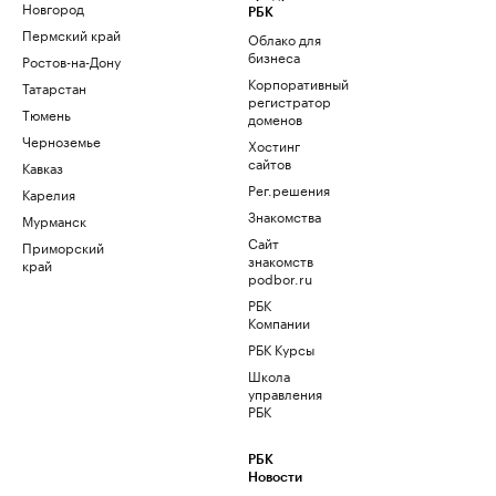
Новгород
РБК
Пермский край
Облако для
бизнеса
Ростов-на-Дону
Корпоративный
Татарстан
регистратор
Тюмень
доменов
Черноземье
Хостинг
сайтов
Кавказ
Рег.решения
Карелия
Знакомства
Мурманск
Сайт
Приморский
знакомств
край
podbor.ru
РБК
Компании
РБК Курсы
Школа
управления
РБК
РБК
Новости