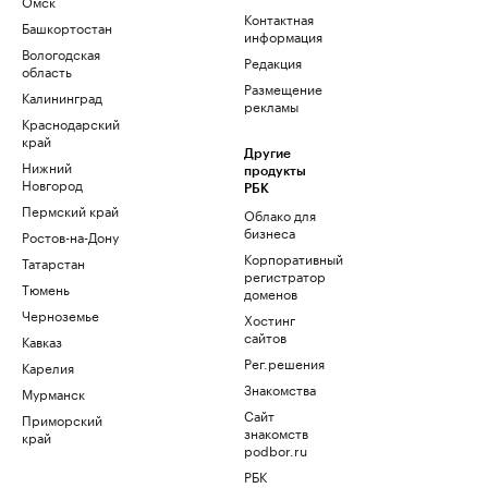
Омск
Контактная
Башкортостан
информация
Вологодская
Редакция
область
Размещение
Калининград
рекламы
Краснодарский
край
Другие
Нижний
продукты
Новгород
РБК
Пермский край
Облако для
бизнеса
Ростов-на-Дону
Корпоративный
Татарстан
регистратор
Тюмень
доменов
Черноземье
Хостинг
сайтов
Кавказ
Рег.решения
Карелия
Знакомства
Мурманск
Сайт
Приморский
знакомств
край
podbor.ru
РБК