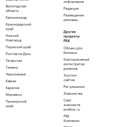
информация
Вологодская
Редакция
область
Размещение
Калининград
рекламы
Краснодарский
край
Другие
Нижний
продукты
Новгород
РБК
Пермский край
Облако для
бизнеса
Ростов-на-Дону
Корпоративный
Татарстан
регистратор
Тюмень
доменов
Черноземье
Хостинг
сайтов
Кавказ
Рег.решения
Карелия
Знакомства
Мурманск
Сайт
Приморский
знакомств
край
podbor.ru
РБК
Компании
РБК Курсы