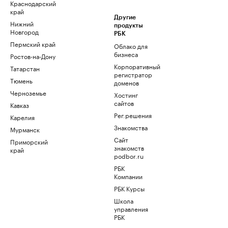
Краснодарский
край
Другие
Нижний
продукты
Новгород
РБК
Пермский край
Облако для
бизнеса
Ростов-на-Дону
Корпоративный
Татарстан
регистратор
Тюмень
доменов
Черноземье
Хостинг
сайтов
Кавказ
Рег.решения
Карелия
Знакомства
Мурманск
Сайт
Приморский
знакомств
край
podbor.ru
РБК
Компании
РБК Курсы
Школа
управления
РБК