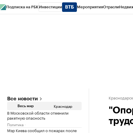
Подписка на РБК
Инвестиции
Мероприятия
Отрасли
Недви
РБК Курсы
РБК Life
Тренды
Визионеры
Национальные проекты
Горо
Газета
Спецпроекты СПб
Конференции СПб
Спецпроекты
Проверк
Краснодарск
Все новости
Краснодар
Весь мир
"Опо
В Московской области отменили
ракетную опасность
труд
Политика
Мэр Киева сообщил о пожарах после