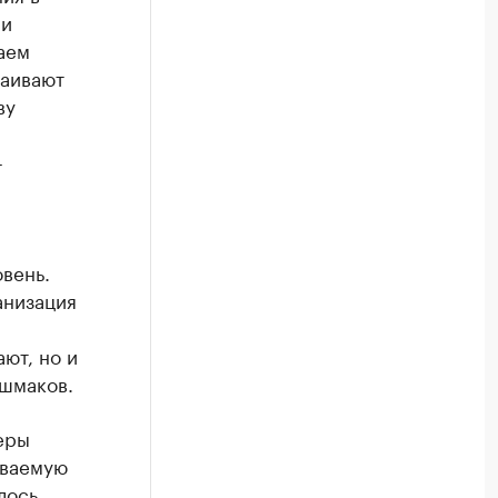
ми
аем
раивают
ву
-
вень.
анизация
ют, но и
ашмаков.
еры
иваемую
лось