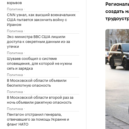
взрывов
Региональ
Политика
создать н
CNN узнал, как высший военачальник
США пытается закончить войну с
трудоуст
Ираном
Политика
Экс-министра ВВС США лишили
доступа к секретным данным из-за
утечки
Политика
Шуваев сообщил о системе
оповещения, для которой не нужны
сеть и зарядка
Политика
В Московской области объявили
беспилотную опасность
Политика
В Московской области второй раз за
ночь объявили ракетную опасность
Политика
Пентагон отстранил генерала,
отвечавшего за помощь Украине и
фланг НАТО