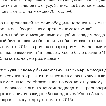
оить 7 инвалидов по слуху. Занимаясь бурением сква
олучают зарплату около 70 тыс. руб.
го на прошедшей встрече обсудили перспективы разв
ре школы "социального предпринимательства" -
рительной организации помогающей инвалидам созда
ый бизнес план и обеспечить себя самозанятостью.
 в марте 2015г. в рамках госпрограммы. На данный 
в школе закончили 15 человек. Всего было создано 11
5 из которых уже реализованы.
т с нуля к своему бизнес-плану. Например, молодая 
олясочник открыла ИП и запустила свою школу англи
на имеет высшее образование по соответствующему
 - рассказала агентству зампредседателя краснодар
организации инвалидов «Восхождение» Жанна Аслахан
бор в школку стартует в марте 2016г.