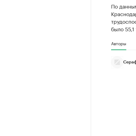
По данным
Краснодар
трудоспос
было 55,1
Авторы
Сераф