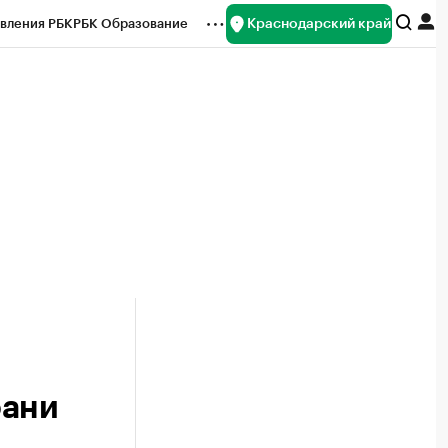
Краснодарский край
вления РБК
РБК Образование
редитные рейтинги
Франшизы
нсы
Рынок наличной валюты
бани