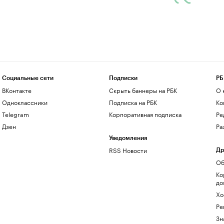
Социальные сети
Подписки
РБ
ВКонтакте
Скрыть баннеры на РБК
О 
Одноклассники
Подписка на РБК
Ко
Telegram
Корпоративная подписка
Ре
Дзен
Ра
Уведомления
RSS Новости
Др
Об
Ко
до
Хо
Ре
Зн