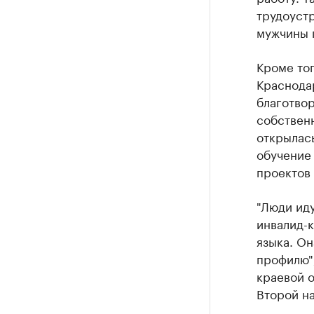
трудоустр
мужчины п
Кроме то
Краснода
благотво
собственн
открылась
обучение 
проектов 
"Люди иду
инвалид-к
языка. О
профилю",
краевой 
Второй на