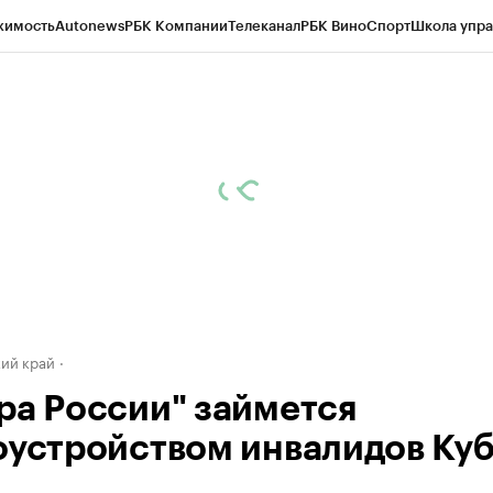
жимость
Autonews
РБК Компании
Телеканал
РБК Вино
Спорт
Школа упра
д
Стиль
Крипто
РБК Бизнес-среда
Дискуссионный клуб
Исследования
К
а контрагентов
Политика
Экономика
Бизнес
Технологии и медиа
Фина
ий край
ра России" займется
оустройством инвалидов Ку