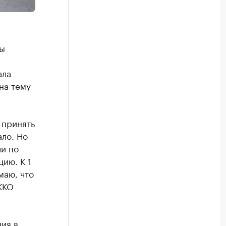
ры
ала
на тему
 принять
ало. Но
ли по
ию. К 1
маю, что
ККО
ия в