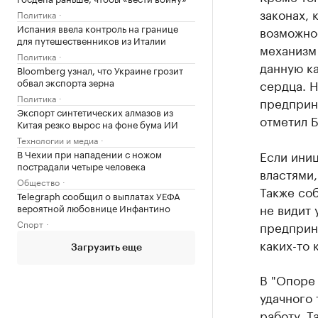
законах,
Политика
Испания ввела контроль на границе
возможно
для путешественников из Италии
механизм 
Политика
данную ка
Bloomberg узнал, что Украине грозит
обвал экспорта зерна
сердца. Н
Политика
предприни
Экспорт синтетических алмазов из
отметил 
Китая резко вырос на фоне бума ИИ
Технологии и медиа
Если ини
В Чехии при нападении с ножом
пострадали четыре человека
властями,
Общество
Также соб
Telegraph сообщил о выплатах УЕФА
не видит 
вероятной любовнице Инфантино
Спорт
предприни
каких-то 
Загрузить еще
В "Опоре 
удачного
работу. Т