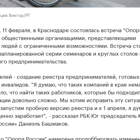
цев Виктор/РГ
, 11 февраля, в Краснодаре состоялась встреча "Опо
с общественными организациями, представляющими
 людей с ограниченными возможностями. Встреча ст
запланированной серии семинаров и круглых столов 
ого предпринимательства.
елей - создание реестра предпринимателей, готовых
 инвалидов. "Я думаю, что таких компаний в крае нем
ло, что найти таких работников, которые бы подходи
ции довольно сложно. Мы хотим исправить эту ситуац
запустим пробную версию реестра и к 1 апреля, я ду
енно заработает", - рассказал РБК-Юг председатель 
оссии» Даниэль Башмаков.
го "Опора России" намерена пролоббировать изменен