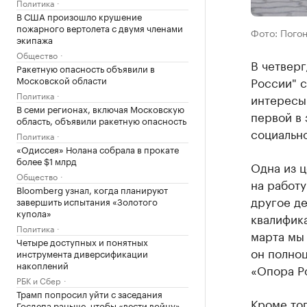
Политика
В США произошло крушение
пожарного вертолета с двумя членами
Фото: Погон
экипажа
Общество
В четверг
Ракетную опасность объявили в
России" 
Московской области
Политика
интересы
В семи регионах, включая Московскую
первой в 
область, объявили ракетную опасность
социальн
Политика
«Одиссея» Нолана собрала в прокате
более $1 млрд
Одна из ц
Общество
на работу
Bloomberg узнал, когда планируют
другое де
завершить испытания «Золотого
купола»
квалифика
Политика
марта мы 
Четыре доступных и понятных
он полноц
инструмента диверсификации
накоплений
«Опора Р
РБК и Сбер
Трамп попросил уйти с заседания
Кроме то
Госдепа раньше, чтобы «вести войну»