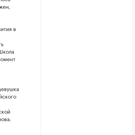
жен,
ития в
ть
 Школа
момент
девушка
йского
ской
ова.