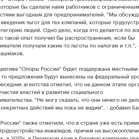
 которые бы сделали наем работников с ограниченны
стями выгодным для предпринимателей. "М
ы обсужд
введения льгот для тех компаний, которые трудоуст
тегорию людей. Одно дело, когда это делается по зо
о такой опыт получил бы распространение, если бы
матели получали какие-то льготы по налогам и т.п.", 
Башмаков.
циатива "Опоры России" будет поддержана местными
 то предложения будут вынесены на федеральный уро
еседник агентства отметил, что на данном этапе орг
участия властей в развитии социального
мательства. "Не могу сказать, что они ничего не дела
конкретных действий мы пока не видим", - добавил Б
России" также отметили, что в стране уже есть прим
 трудоустройства инвалидов, причем на высокооплач
ак, в 2015г. в Пермском крае в буровую компанию уда