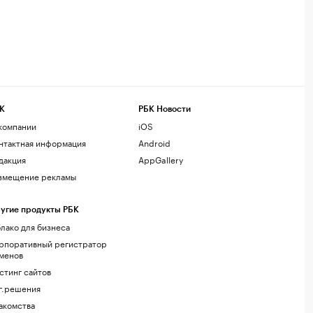
К
РБК Новости
компании
iOS
нтактная информация
Android
дакция
AppGallery
змещение рекламы
угие продукты РБК
лако для бизнеса
рпоративный регистратор
менов
стинг сайтов
г.решения
акомства