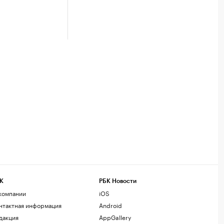
К
РБК Новости
компании
iOS
нтактная информация
Android
дакция
AppGallery