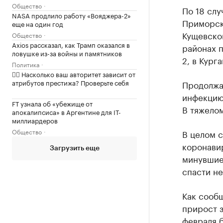
Общество
По 18 слу
NASA продлило работу «Вояджера-2»
Приморск
еще на один год
Кущевско
Общество
Axios рассказал, как Трамп оказался в
районах 
ловушке из-за войны и памятников
2, в Кург
Политика
✍🏻 Насколько ваш авторитет зависит от
атрибутов престижа? Проверьте себя
Продолжа
инфекцию
FT узнала об «убежище от
В тяжелом
апокалипсиса» в Аргентине для IT-
миллиардеров
Общество
В целом с
коронавир
Загрузить еще
минувшие 
спасти не
Как сообщ
прирост 
февраля 