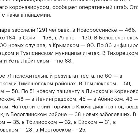
его коронавирусом, сообщает оперативный штаб. Эт
 с начала пандемии.
аре заболели 1291 человек, в Новороссийске — 466, 
е 184, в Сочи — 158, в Анапе — 130. В Белореченско
100 новых случаев, в Крымском — 90. По 86 инфицир
ецком и Туапсинском муниципалитетах. В Тихорецком
 и Усть-Лабинском — по 83.
е 71 положительный результат теста, по 60 — в
ском и Тимашевском районах. В Темрюкском — 59,
м — 58. По 51 новому пациенту в Динском и Коренов
ском, 48 — в Ленинградском, 45 — в Абинском, 43 —
ом. На территории Горячего Ключа диагноз подтверд
к, в Белоглинском районе — 38 новых заболевших. В
м — 35, в Тбилисском — 32, в Ейском — 31, в
овском — 28, в Мостовском — 25.