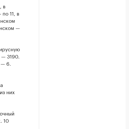
, в
по 11, в
енском
инском —
вирусную
 — 3190.
 — 6.
за
из них
точный
. 10