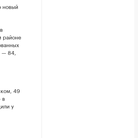
о новый
в
м районе
ованных
 — 84,
ском, 49
 в
или у