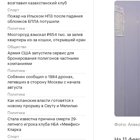
возглавил казахстанский клуб
Спорт
Пожар на Ильском НПЗ после падения
обломков БПЛА потушили
Политика
Мосгорсуд взыскал ₽654 тыс. за залив
квартиры из-за кошки, открывшей кран
Общество
Армия США запустила сервис для
бронирования полигонов частными
компаниями
Политика
Собянин сообщил о 1984 дронах,
летевших в сторону Москвы с начала
августа
Политика
Как испанские власти готовятся к
новому прорыву в Сеуту и Мелилью
Политика
Стала известна причина смерти 29-
летнего игрока клуба НБА «Мемфис»
Фото: Алекс
Кларка
Спорт
На 11 фев