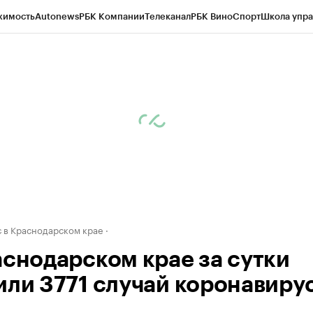
жимость
Autonews
РБК Компании
Телеканал
РБК Вино
Спорт
Школа упра
д
Стиль
Крипто
РБК Бизнес-среда
Дискуссионный клуб
Исследования
К
а контрагентов
Политика
Экономика
Бизнес
Технологии и медиа
Фина
 в Краснодарском крае
аснодарском крае за сутки
или 3771 случай коронавиру