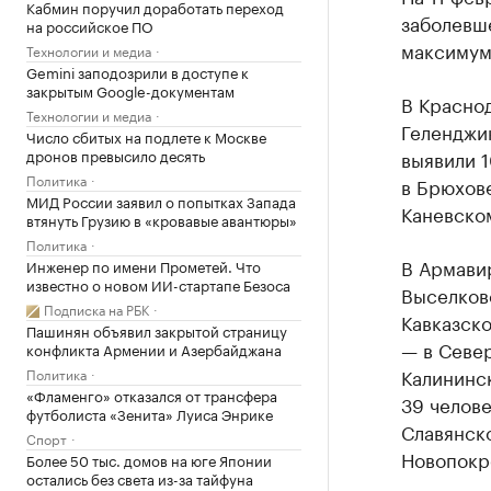
Кабмин поручил доработать переход
заболевш
на российское ПО
максимум
Технологии и медиа
Gemini заподозрили в доступе к
закрытым Google-документам
В Краснод
Технологии и медиа
Геленджик
Число сбитых на подлете к Москве
дронов превысило десять
выявили 
Политика
в Брюхов
МИД России заявил о попытках Запада
Каневском
втянуть Грузию в «кровавые авантюры»
Политика
В Армавир
Инженер по имени Прометей. Что
известно о новом ИИ-стартапе Безоса
Выселков
Подписка на РБК
Кавказско
Пашинян объявил закрытой страницу
— в Север
конфликта Армении и Азербайджана
Калининск
Политика
«Фламенго» отказался от трансфера
39 челове
футболиста «Зенита» Луиса Энрике
Славянско
Спорт
Новопокр
Более 50 тыс. домов на юге Японии
остались без света из-за тайфуна