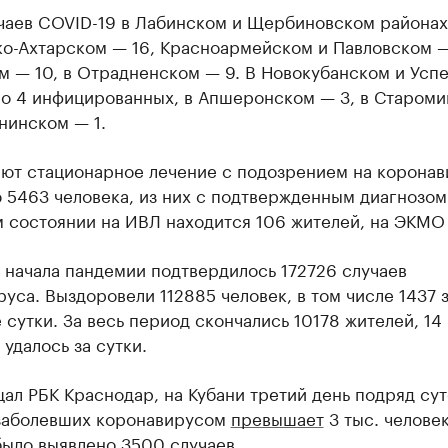
чаев COVID-19 в Лабинском и Щербиновском районах
о-Ахтарском — 16, Красноармейском и Павловском — 
м — 10, в Отрадненском — 9. В Новокубанском и Усп
по 4 инфицированных, в Апшеронском — 3, в Старом
анинском — 1.
ют стационарное лечение с подозрением на корона
 5463 человека, из них с подтвержденным диагнозом
 состоянии на ИВЛ находится 106 жителей, на ЭКМО
 начала пандемии подтвердилось 172726 случаев
уса. Выздоровели 112885 человек, в том числе 1437 
сутки. За весь период скончались 10178 жителей, 14 
 удалось за сутки.
ал РБК Краснодар, на Кубани третий день подряд су
заболевших коронавирусом
превышает
3 тыс. человек
было выявлено 3500 случаев.