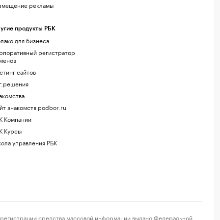
змещение рекламы
угие продукты РБК
лако для бизнеса
рпоративный регистратор
менов
стинг сайтов
г.решения
акомства
йт знакомств podbor.ru
К Компании
К Курсы
ола управления РБК
регистрации средства массовой информации выдано Федеральной