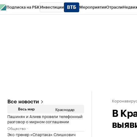
Подписка на РБК
Инвестиции
Мероприятия
Отрасли
Недви
РБК Курсы
РБК Life
Тренды
Визионеры
Национальные проекты
Горо
Газета
Спецпроекты СПб
Конференции СПб
Спецпроекты
Проверк
Коронавирус
Все новости
Краснодар
Весь мир
В Кр
Пашинян и Алиев провели телефонный
разговор о мирном соглашении
выяв
Общество
Экс-тренер «Спартака» Слишкович