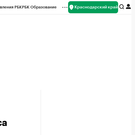
Краснодарский край
вления РБК
РБК Образование
редитные рейтинги
Франшизы
нсы
Рынок наличной валюты
са