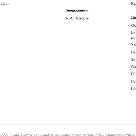
Дзен
Ра
Уведомления
RSS Новости
Др
Об
Ко
до
Хо
Ре
Зн
Са
РБ
РБ
Шк
ения и материалы информационного агентства «РБК» (свидетельство о 