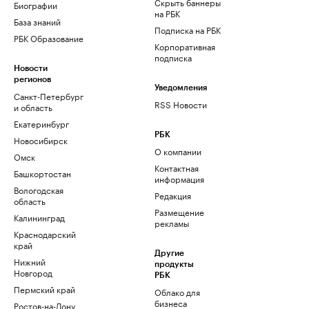
Скрыть баннеры
Биографии
на РБК
База знаний
Подписка на РБК
РБК Образование
Корпоративная
подписка
Новости
регионов
Уведомления
Санкт-Петербург
RSS Новости
и область
Екатеринбург
РБК
Новосибирск
О компании
Омск
Контактная
Башкортостан
информация
Вологодская
Редакция
область
Размещение
Калининград
рекламы
Краснодарский
край
Другие
Нижний
продукты
Новгород
РБК
Пермский край
Облако для
бизнеса
Ростов-на-Дону