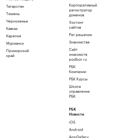
Корпоративный
Татарстан
регистратор
Тюмень
доменов
Черноземье
Хостинг
сайтов
Кавказ
Рег.решения
Карелия
Знакомства
Мурманск
Сайт
Приморский
знакомств
край
podbor.ru
РБК
Компании
РБК Курсы
Школа
управления
РБК
РБК
Новости
iOS
Android
AppGallery