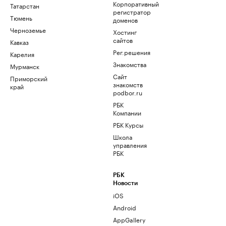
Корпоративный
Татарстан
регистратор
Тюмень
доменов
Черноземье
Хостинг
сайтов
Кавказ
Рег.решения
Карелия
Знакомства
Мурманск
Сайт
Приморский
знакомств
край
podbor.ru
РБК
Компании
РБК Курсы
Школа
управления
РБК
РБК
Новости
iOS
Android
AppGallery