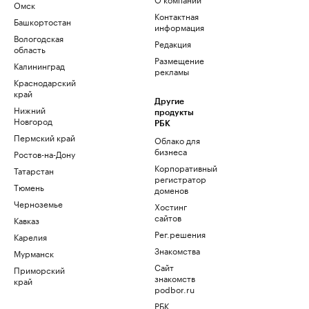
Омск
Контактная
Башкортостан
информация
Вологодская
Редакция
область
Размещение
Калининград
рекламы
Краснодарский
край
Другие
Нижний
продукты
Новгород
РБК
Пермский край
Облако для
бизнеса
Ростов-на-Дону
Корпоративный
Татарстан
регистратор
Тюмень
доменов
Черноземье
Хостинг
сайтов
Кавказ
Рег.решения
Карелия
Знакомства
Мурманск
Сайт
Приморский
знакомств
край
podbor.ru
РБК