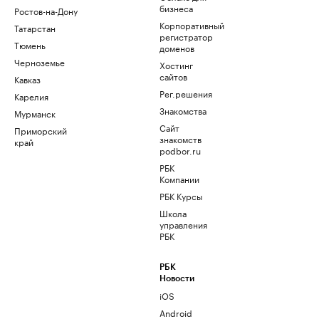
бизнеса
Ростов-на-Дону
Корпоративный
Татарстан
регистратор
Тюмень
доменов
Черноземье
Хостинг
сайтов
Кавказ
Рег.решения
Карелия
Знакомства
Мурманск
Сайт
Приморский
знакомств
край
podbor.ru
РБК
Компании
РБК Курсы
Школа
управления
РБК
РБК
Новости
iOS
Android