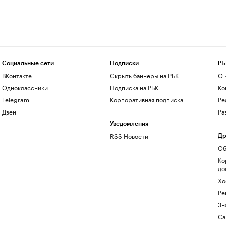
Социальные сети
Подписки
РБ
ВКонтакте
Скрыть баннеры на РБК
О 
Одноклассники
Подписка на РБК
Ко
Telegram
Корпоративная подписка
Ре
Дзен
Ра
Уведомления
RSS Новости
Др
Об
Ко
до
Хо
Ре
Зн
Са