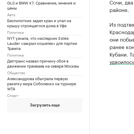
Сочи, два
GLS и BMW X7. Сравнение, мнения и
цены
районе.
Авто
Беспилотник задел кран и упал на
Из подтв
крышу строящегося дома в Уфе
Краснодар
Политика
NYT узнала, что наследник Estée
они побыв
Lauder «закрыл кошелек» для партии
ранее ко
Трампа
Кубани. Т
Политика
Дептранс назвал причину сбоя в
удвоилос
движении трамваев на севере Москвы
Общество
Александрова обыграла первую
ракетку мира Соболенко на турнире
WTA
Спорт
Загрузить еще