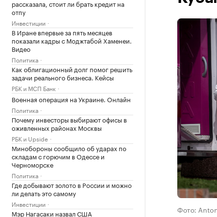
рассказала, стоит ли брать кредит на
отпу
Инвестиции
В Иране впервые за пять месяцев
показали кадры с Моджтабой Хаменеи.
Видео
Политика
Как облигационный долг помог решить
задачи реального бизнеса. Кейсы
РБК и МСП Банк
Военная операция на Украине. Онлайн
Политика
Почему инвесторы выбирают офисы в
оживленных районах Москвы
РБК и Upside
Минобороны сообщило об ударах по
складам с горючим в Одессе и
Черноморске
Политика
Где добывают золото в России и можно
ли делать это самому
Инвестиции
Фото: Anton
Мэр Нагасаки назвал США