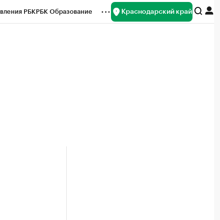
Краснодарский край
вления РБК
РБК Образование
редитные рейтинги
Франшизы
нсы
Рынок наличной валюты