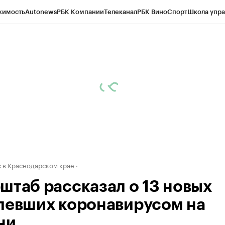
жимость
Autonews
РБК Компании
Телеканал
РБК Вино
Спорт
Школа упра
д
Стиль
Крипто
РБК Бизнес-среда
Дискуссионный клуб
Исследования
К
а контрагентов
Политика
Экономика
Бизнес
Технологии и медиа
Фина
 в Краснодарском крае
штаб рассказал о 13 новых
левших коронавирусом на
ни