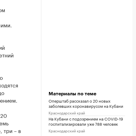
ом
шими.
ий
етний
о
ходятся
до
Материалы по теме
лением.
Оперштаб рассказал о 20 новых
заболевших коронавирусом на Кубани
Краснодарский край
 20
На Кубани с подозрением на COVID-19
семь
госпитализировали уже 788 человек
 три – в
Краснодарский край