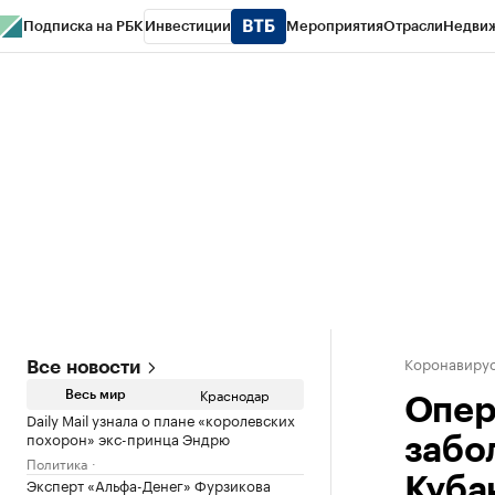
Подписка на РБК
Инвестиции
Мероприятия
Отрасли
Недви
РБК Курсы
РБК Life
Тренды
Визионеры
Национальные проекты
Горо
Газета
Спецпроекты СПб
Конференции СПб
Спецпроекты
Проверк
Коронавирус
Все новости
Краснодар
Весь мир
Опер
Daily Mail узнала о плане «королевских
похорон» экс-принца Эндрю
забо
Политика
Эксперт «Альфа-Денег» Фурзикова
Куба