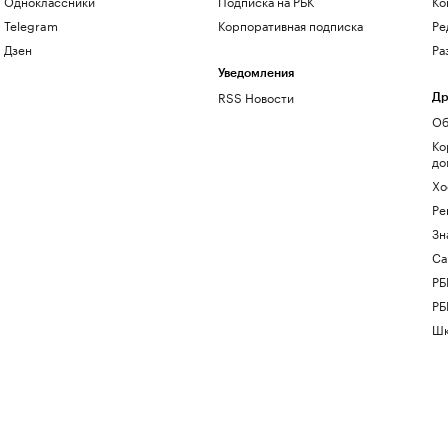
Одноклассники
Подписка на РБК
Ко
Telegram
Корпоративная подписка
Ре
Дзен
Ра
Уведомления
RSS Новости
Др
Об
Ко
до
Хо
Ре
Зн
Са
РБ
РБ
Шк