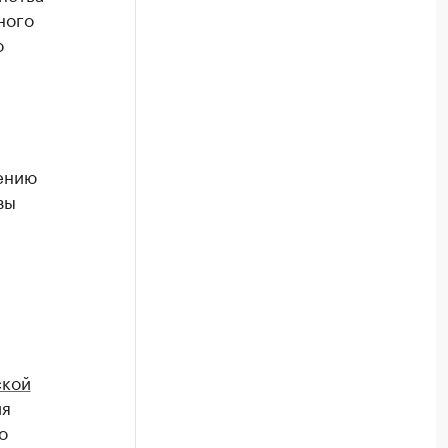
ного
о
ению
зы
ской
ия
о