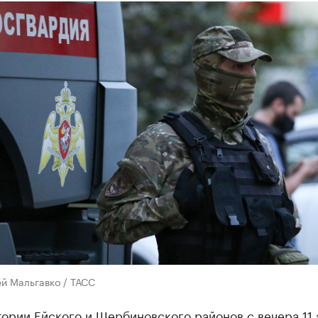
й Мальгавко / ТАСС
ории Ейского и Щербиновского районов с вечера 11 