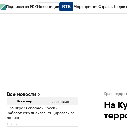
Подписка на РБК
Инвестиции
Мероприятия
Отрасли
Недви
РБК Курсы
РБК Life
Тренды
Визионеры
Национальные проекты
Горо
Газета
Спецпроекты СПб
Конференции СПб
Спецпроекты
Проверк
Краснодарск
Все новости
Краснодар
Весь мир
На К
Экс-игрока сборной России
Заболотного дисквалифицировали за
терр
допинг
Спорт