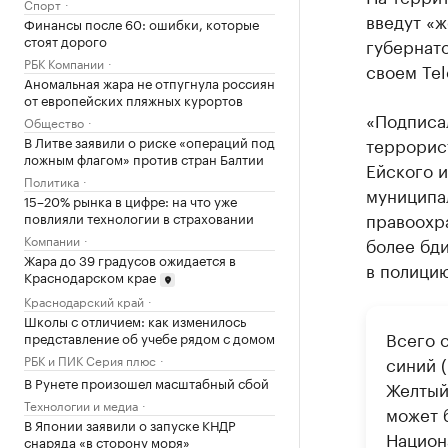
Спорт
введут «
Финансы после 60: ошибки, которые
стоят дорого
губернат
РБК Компании
своем Tel
Аномальная жара не отпугнула россиян
от европейских пляжных курортов
«Подписа
Общество
В Литве заявили о риске «операций под
террорист
ложным флагом» против стран Балтии
Ейского и
Политика
муниципал
15–20% рынка в цифре: на что уже
правоохра
повлияли технологии в страховании
Компании
более бд
Жара до 39 градусов ожидается в
в полицию
Краснодарском крае
Краснодарский край
Школы с отличием: как изменилось
Всего 
представление об учебе рядом с домом
РБК и ПИК Серия плюс
синий 
В Рунете произошел масштабный сбой
Желтый
Технологии и медиа
может 
В Японии заявили о запуске КНДР
Национ
снаряда «в сторону моря»