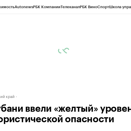
жимость
Autonews
РБК Компании
Телеканал
РБК Вино
Спорт
Школа упра
д
Стиль
Крипто
РБК Бизнес-среда
Дискуссионный клуб
Исследования
К
а контрагентов
Политика
Экономика
Бизнес
Технологии и медиа
Фина
ий край
убани ввели «желтый» урове
ористической опасности