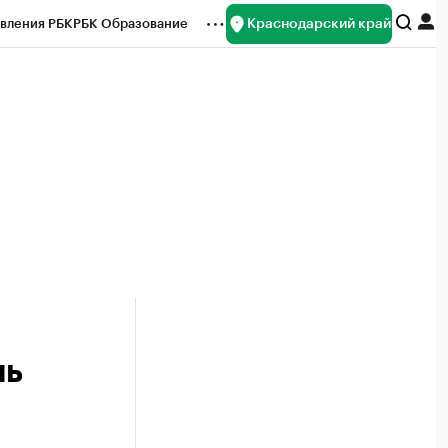
Краснодарский край
вления РБК
РБК Образование
редитные рейтинги
Франшизы
нсы
Рынок наличной валюты
нь