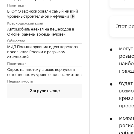
Политика
В ЮФО зафиксировали самый низкий
уровень строительной инфляции
Краснодарский край
Этот ре
Автомобиль наехал на пешеходов в
Омске, ранены восемь человек
Общество
МИД Польши сравнил идею переноса
могут
посольства России с разрывом
розыс
отношений
наибо
Политика
Спрос на ипотеку в июле вернулся к
гражд
естественному уровню после ажиотажа
Недвижимость
будет
возмо
Загрузить еще
кризи
пресе
может
регис
соблю