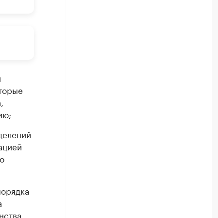
и
оторые
,
ию;
делений
ацией
о
порядка
а
нства