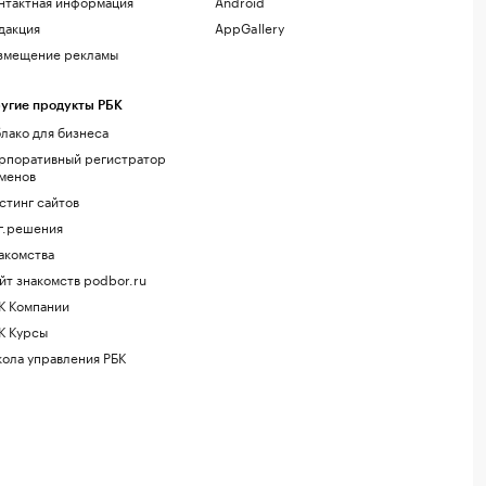
нтактная информация
Android
дакция
AppGallery
змещение рекламы
угие продукты РБК
лако для бизнеса
рпоративный регистратор
менов
стинг сайтов
г.решения
акомства
йт знакомств podbor.ru
К Компании
К Курсы
ола управления РБК