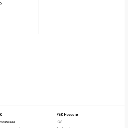
о
К
РБК Новости
компании
iOS