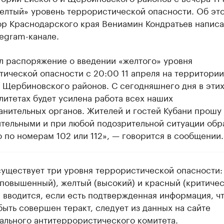
желтый» уровень террористической опасности. Об эт
ор Краснодарского края Вениамин Кондратьев написа
egram-канале.
л распоряжение о введении «желтого» уровня
ической опасности с 20:00 11 апреля на территории
 Щербиновского районов. С сегодняшнего дня в эти
итетах будет усилена работа всех наших
нительных органов. Жителей и гостей Кубани прошу
ительными и при любой подозрительной ситуации обр
 по номерам 102 или 112», — говорится в сообщении.
существует три уровня террористической опасности:
(повышенный), желтый (высокий) и красный (критичес
 вводится, если есть подтвержденная информация, ч
быть совершен теракт, следует из данных на сайте
ального антитеррористического комитета.