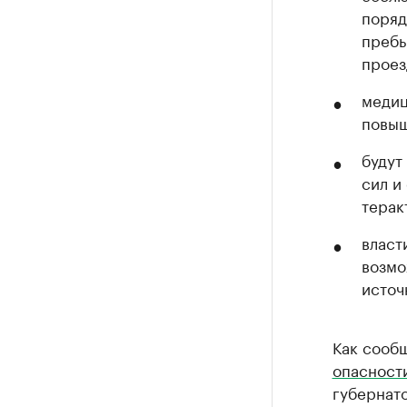
поряд
пребы
проез
медиц
повыш
будут
сил и
терак
власт
возмо
источ
Как сообщ
опасност
губернат