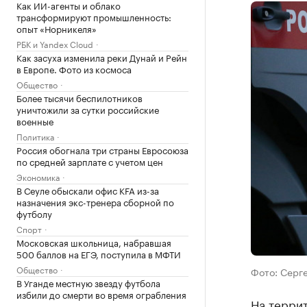
Как ИИ-агенты и облако
трансформируют промышленность:
опыт «Норникеля»
РБК и Yandex Cloud
Как засуха изменила реки Дунай и Рейн
в Европе. Фото из космоса
Общество
Более тысячи беспилотников
уничтожили за сутки российские
военные
Политика
Россия обогнала три страны Евросоюза
по средней зарплате с учетом цен
Экономика
В Сеуле обыскали офис KFA из-за
назначения экс-тренера сборной по
футболу
Спорт
Московская школьница, набравшая
500 баллов на ЕГЭ, поступила в МФТИ
Общество
Фото: Серге
В Уганде местную звезду футбола
избили до смерти во время ограбления
На террит