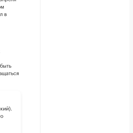
ом
л в
х
 быть
ащаться
кий).
то