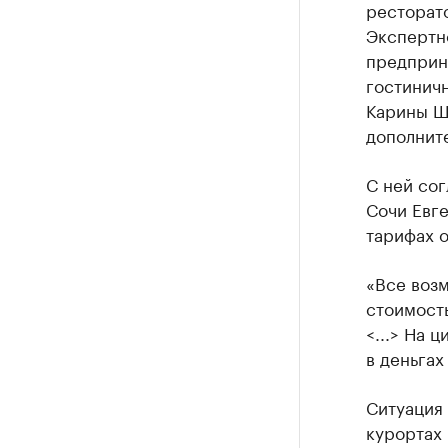
ресторато
Экспертн
предприн
гостинич
Карины Ша
дополните
С ней сог
Сочи Евге
тарифах о
«Все возм
стоимость
<...> На 
в деньгах
Ситуация 
курортах 