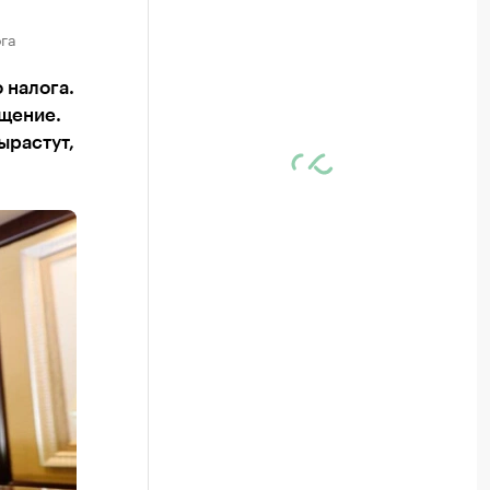
га
 налога.
щение.
ырастут,