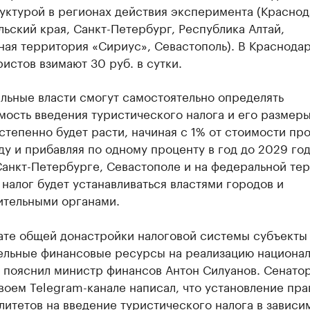
уктурой в регионах действия эксперимента (Краснод
ьский края, Санкт-Петербург, Республика Алтай,
ная территория «Сириус», Севастополь). В Краснода
ристов взимают 30 руб. в сутки.
льные власти смогут самостоятельно определять
ость введения туристического налога и его размеры
степенно будет расти, начиная с 1% от стоимости пр
ду и прибавляя по одному проценту в год до 2029 год
Санкт-Петербурге, Севастополе и на федеральной те
налог будет устанавливаться властями городов и
ительными органами.
ате общей донастройки налоговой системы субъекты
ельные финансовые ресурсы на реализацию национа
, пояснил министр финансов Антон Силуанов. Сенато
воем Telegram-канале написал, что установление пра
итетов на введение туристического налога в зависи