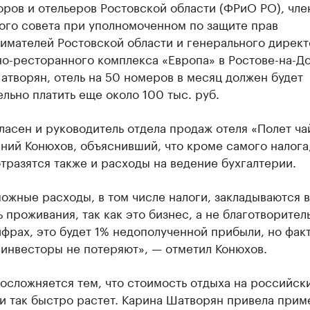
ров и отельеров Ростовской области (ФРиО РО), чле
ого совета при уполномоченном по защите прав
имателей Ростовской области и генерального директ
но-ресторанного комплекса «Европа» в Ростове-на-Д
творян, отель на 50 номеров в месяц должен будет
льно платить еще около 100 тыс. руб.
ласен и руководитель отдела продаж отеля «Полет ча
ний Конюхов, объяснивший, что кроме самого налога,
тразятся также и расходы на ведение бухгалтерии.
ожные расходы, в том числе налоги, закладываются в
 проживания, так как это бизнес, а не благотворител
цифрах, это будет 1% недополученной прибыли, но фак
 инвесторы не потеряют», — отметил Конюхов.
осложняется тем, что стоимость отдыха на российск
и так быстро растет. Карина Шатворян привела приме