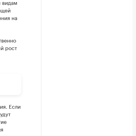
м видам
бщей
ения на
твенно
ый рост
ия. Если
удут
тие
ля