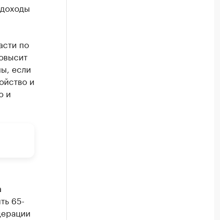
 доходы
асти по
повысит
ы, если
ойство и
ю и
а
ть 65-
дерации