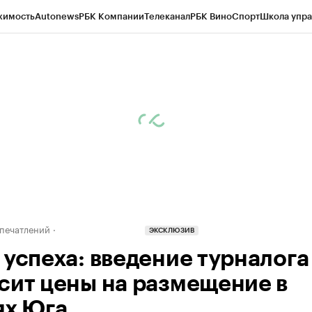
жимость
Autonews
РБК Компании
Телеканал
РБК Вино
Спорт
Школа упра
д
Стиль
Крипто
РБК Бизнес-среда
Дискуссионный клуб
Исследования
К
а контрагентов
Политика
Экономика
Бизнес
Технологии и медиа
Фина
печатлений
ЭКСКЛЮЗИВ
 успеха: введение турналога
сит цены на размещение в
ях Юга