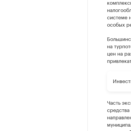
комплекс
налогооб
системе 
особых р
Большинс
на турпот
цен на р
привлека
Инвест
Часть эк
средства 
направлен
муниципал