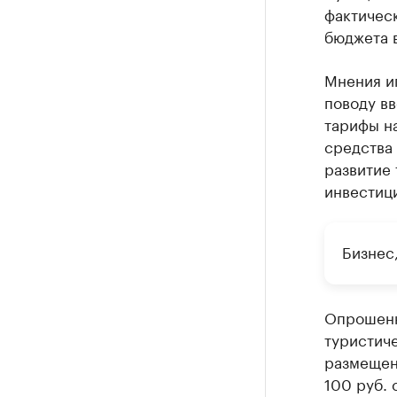
фактическ
бюджета в
Мнения и
поводу вв
тарифы на
средства 
развитие 
инвестиц
Бизнес,
Опрошенн
туристич
размещени
100 руб. 