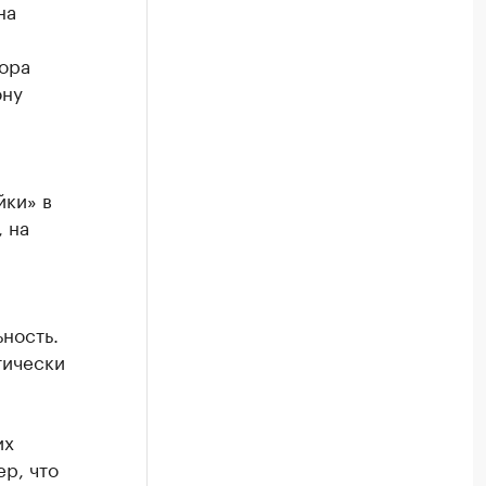
на
ора
ону
йки» в
 на
ьность.
тически
их
р, что