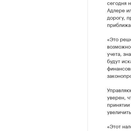
сегодня н
Адлере ил
дорогу, п
приближае
«Это реше
возможнос
учета, зн
будут иск
финансовы
законопр
Управляю
уверен, ч
принятии 
увеличить
«Этот на