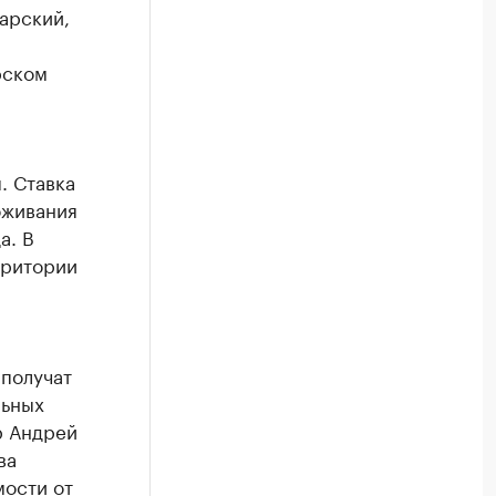
арский,
рском
. Ставка
оживания
а. В
рритории
 получат
льных
р Андрей
ва
мости от