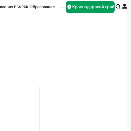
Краснодарский край
вления РБК
РБК Образование
редитные рейтинги
Франшизы
нсы
Рынок наличной валюты