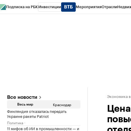
Подписка на РБК
Инвестиции
Мероприятия
Отрасли
Недви
РБК Курсы
РБК Life
Тренды
Визионеры
Национальные проекты
Горо
Газета
Спецпроекты СПб
Конференции СПб
Спецпроекты
Проверк
Экономика в
Все новости
Краснодар
Весь мир
Цена
Финляндия отказалась передать
Украине ракеты Patriot
повы
Политика
11 мифов об ИИ в промышленности — и
отел