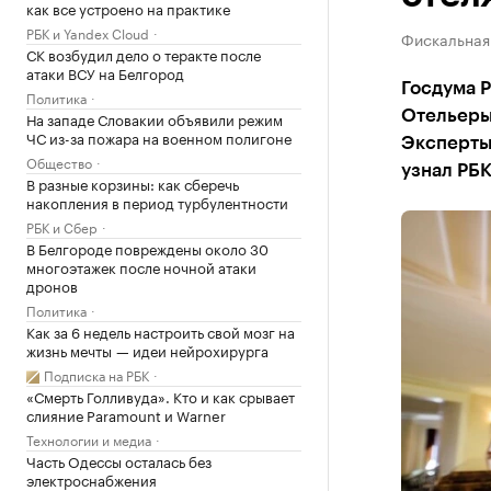
как все устроено на практике
РБК и Yandex Cloud
Фискальная 
СК возбудил дело о теракте после
атаки ВСУ на Белгород
Госдума Р
Политика
Отельеры
На западе Словакии объявили режим
ЧС из-за пожара на военном полигоне
Эксперты 
Общество
узнал РБ
В разные корзины: как сберечь
накопления в период турбулентности
РБК и Сбер
В Белгороде повреждены около 30
многоэтажек после ночной атаки
дронов
Политика
Как за 6 недель настроить свой мозг на
жизнь мечты — идеи нейрохирурга
Подписка на РБК
«Смерть Голливуда». Кто и как срывает
слияние Paramount и Warner
Технологии и медиа
Часть Одессы осталась без
электроснабжения