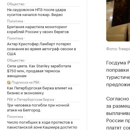
Общество
На саудовском НПЗ после удара
хуситов начался пожар. Видео
Политика
Британия нарастила мониторинг
кораблей России у своих берегов
Политика
Актер Кристофер Ламберт потерял
Фото: freep
сознание во время автограф-сессии в
США
Общество
Госдума 
Сила цвета. Как Stanley заработала
поправки
$750 млн, продавая термосы
женщинам
туристиче
Подписка на РБК
предложив
Как Петербургская биржа влияет на
бизнес и экономику
Согласно 
РБК и Петербургская Биржа
за разме
Три человека погибли при ночной
атаке на Белгород
выплачива
Политика
России п
Число погибших в ходе протестов в
платят с
пакистанской зоне Кашмира достигло