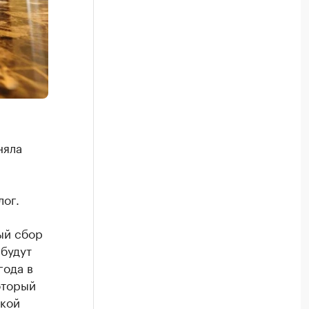
няла
лог.
ый сбор
будут
года в
оторый
ской