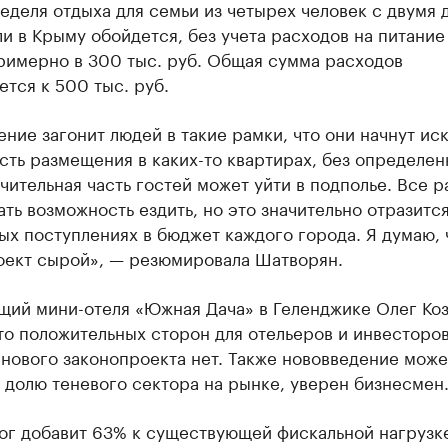
еделя отдыха для семьи из четырех человек с двумя 
и в Крыму обойдется, без учета расходов на питание
римерно в 300 тыс. руб. Общая сумма расходов
тся к 500 тыс. руб.
ние загонит людей в такие рамки, что они начнут иск
ть размещения в каких-то квартирах, без определен
ачительная часть гостей может уйти в подполье. Все р
ать возможность ездить, но это значительно отразится
х поступлениях в бюджет каждого города. Я думаю, 
оект сырой», — резюмировала Шатворян.
щий мини-отеля «Южная Дача» в Геленджике Олег Ко
то положительных сторон для отельеров и инвесторов
нового законопроекта нет. Также нововведение може
 долю теневого сектора на рынке, уверен бизнесмен
лог добавит 63% к существующей фискальной нагрузк