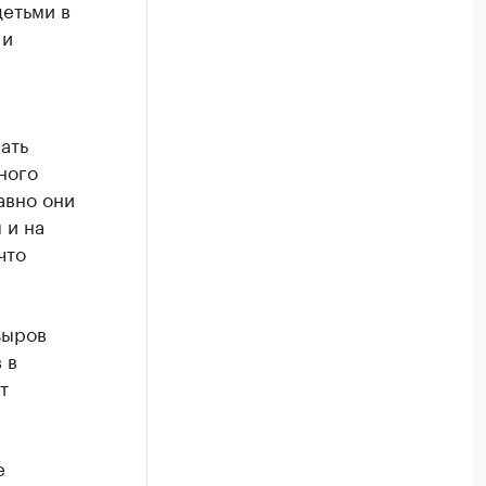
детьми в
 и
ать
ного
авно они
 и на
что
зыров
 в
т
.
е