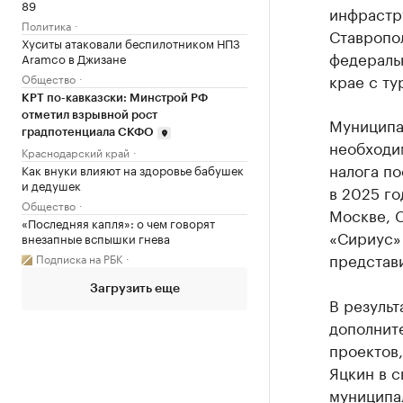
89
инфрастр
Политика
Ставропол
Хуситы атаковали беспилотником НПЗ
федераль
Aramco в Джизане
крае с ту
Общество
КРТ по-кавказски: Минстрой РФ
отметил взрывной рост
Муниципа
градпотенциала СКФО
необходим
Краснодарский край
налога по
Как внуки влияют на здоровье бабушек
и дедушек
в 2025 го
Общество
Москве, 
«Последняя капля»: о чем говорят
«Сириус» 
внезапные вспышки гнева
представ
Подписка на РБК
Загрузить еще
В результ
дополнит
проектов
Яцкин в с
муниципал