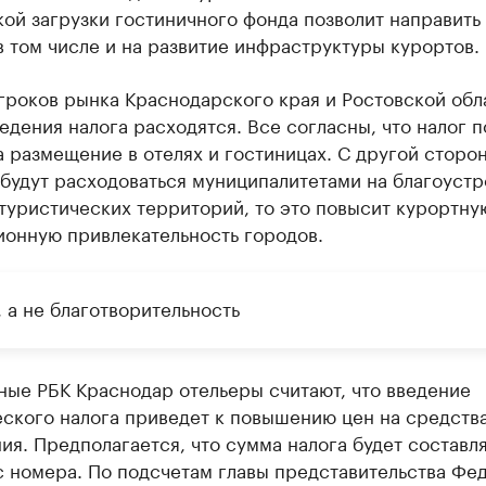
ой загрузки гостиничного фонда позволит направить
 том числе и на развитие инфраструктуры курортов.
гроков рынка Краснодарского края и Ростовской обл
едения налога расходятся. Все согласны, что налог 
 размещение в отелях и гостиницах. С другой сторон
будут расходоваться муниципалитетами на благоустр
туристических территорий, то это повысит курортну
ионную привлекательность городов.
 а не благотворительность
ые РБК Краснодар отельеры считают, что введение
еского налога приведет к повышению цен на средств
я. Предполагается, что сумма налога будет составля
с номера. По подсчетам главы представительства Фе