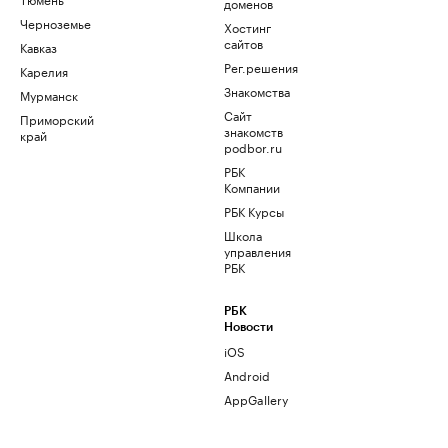
доменов
Черноземье
Хостинг
сайтов
Кавказ
Рег.решения
Карелия
Знакомства
Мурманск
Сайт
Приморский
знакомств
край
podbor.ru
РБК
Компании
РБК Курсы
Школа
управления
РБК
РБК
Новости
iOS
Android
AppGallery