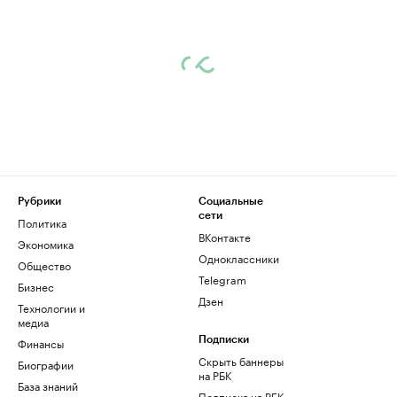
Рубрики
Социальные
сети
Политика
ВКонтакте
Экономика
Одноклассники
Общество
Telegram
Бизнес
Дзен
Технологии и
медиа
Финансы
Подписки
Скрыть баннеры
Биографии
на РБК
База знаний
Подписка на РБК