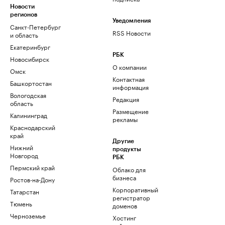
Новости
регионов
Уведомления
Санкт-Петербург
RSS Новости
и область
Екатеринбург
РБК
Новосибирск
О компании
Омск
Контактная
Башкортостан
информация
Вологодская
Редакция
область
Размещение
Калининград
рекламы
Краснодарский
край
Другие
Нижний
продукты
Новгород
РБК
Пермский край
Облако для
бизнеса
Ростов-на-Дону
Корпоративный
Татарстан
регистратор
Тюмень
доменов
Черноземье
Хостинг