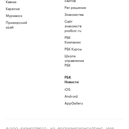
сайтов
Кавказ
Рег.решения
Карелия
Знакомства
Мурманск
Сайт
Приморский
знакомств
край
podbor.ru
РБК
Компании
РБК Курсы
Школа
управления
РБК
РБК
Новости
iOS
Android
AppGallery
© ООО «БИЗНЕСПРЕСС», АО «РОСБИЗНЕСКОНСАЛТИНГ», 1995–