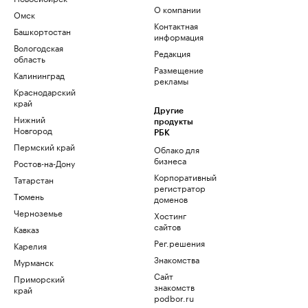
О компании
Омск
Контактная
Башкортостан
информация
Вологодская
Редакция
область
Размещение
Калининград
рекламы
Краснодарский
край
Другие
Нижний
продукты
Новгород
РБК
Пермский край
Облако для
бизнеса
Ростов-на-Дону
Корпоративный
Татарстан
регистратор
Тюмень
доменов
Черноземье
Хостинг
сайтов
Кавказ
Рег.решения
Карелия
Знакомства
Мурманск
Сайт
Приморский
знакомств
край
podbor.ru