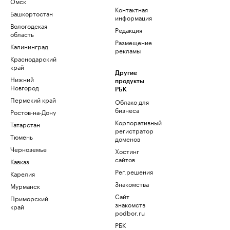
Омск
Контактная
Башкортостан
информация
Вологодская
Редакция
область
Размещение
Калининград
рекламы
Краснодарский
край
Другие
Нижний
продукты
Новгород
РБК
Пермский край
Облако для
бизнеса
Ростов-на-Дону
Корпоративный
Татарстан
регистратор
Тюмень
доменов
Черноземье
Хостинг
сайтов
Кавказ
Рег.решения
Карелия
Знакомства
Мурманск
Сайт
Приморский
знакомств
край
podbor.ru
РБК