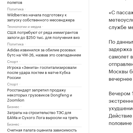
полетов
Политика
«С пасса
Wildberries начала подготовку к
метеоусл
запуску собственного мессенджера
службе м
Технологии и медиа
США потребуют от ряда иммигрантов
залоги до $250 тыс. для получения виз
По данны
Политика
задержка
Adidas извинился за обилие розовых
бутс на ЧМ-26, назвав это совпадением
самолет в
Спорт
отправлен
Игрока «Зенита» госпитализировали
Москвы бы
после удара локтем в матче Кубка
России
вечернее
Спорт
Росстандарт запретил продажу
Вечером 
некоторых грузовиков Dongfeng и
экстренн
Zoomlion
Бизнес
ухудшение
Затраты на строительство ТЭС для
Действие
БАМа и Сухого Лога выросли на треть
половине 
Бизнес
Счетная палата оценила зависимость