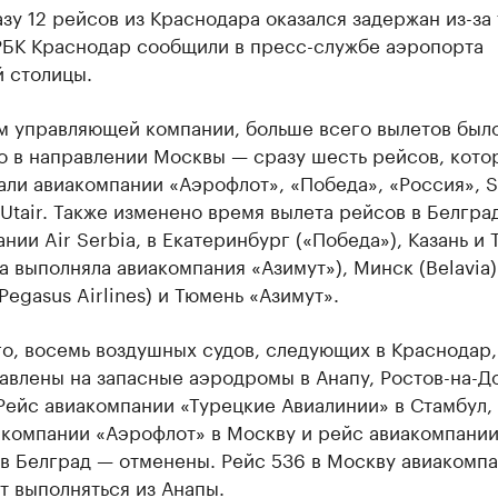
зу 12 рейсов из Краснодара оказался задержан из-за 
РБК Краснодар сообщили в пресс-службе аэропорта
 столицы.
м управляющей компании, больше всего вылетов был
о в направлении Москвы — сразу шесть рейсов, кото
ли авиакомпании «Аэрофлот», «Победа», «Россия», S
и Utair. Также изменено время вылета рейсов в Белгра
нии Air Serbia, в Екатеринбург («Победа»), Казань и
а выполняла авиакомпания «Азимут»), Минск (Belavia)
Pegasus Airlines) и Тюмень «Азимут».
о, восемь воздушных судов, следующих в Краснодар,
влены на запасные аэродромы в Анапу, Ростов-на-Д
Рейс авиакомпании «Турецкие Авиалинии» в Стамбул,
акомпании «Аэрофлот» в Москву и рейс авиакомпани
 в Белград — отменены. Рейс 536 в Москву авиакомп
ет выполняться из Анапы.