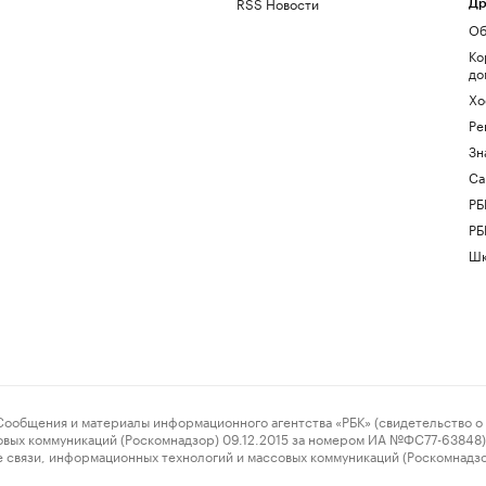
RSS Новости
Др
Об
Ко
до
Хо
Ре
Зн
Са
РБ
РБ
Шк
ения и материалы информационного агентства «РБК» (свидетельство о 
овых коммуникаций (Роскомнадзор) 09.12.2015 за номером ИА №ФС77-63848) 
 связи, информационных технологий и массовых коммуникаций (Роскомнадз