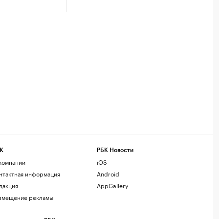
К
РБК Новости
компании
iOS
нтактная информация
Android
дакция
AppGallery
змещение рекламы