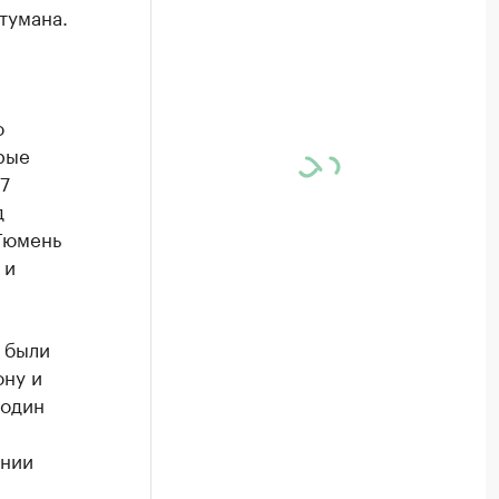
тумана.
о
рые
7
д
 Тюмень
 и
 были
ону и
 один
и
ании