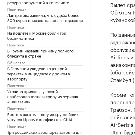
ресурс вооружений в конфликте
Вылет сра
Политика
Об этом 
Лантратова заявила, что судьба более
кубанской
300 курян неизвестна после вторжения
Политика
На подлете к Москве сбили три
По данны
беспилотника
задержан
Политика
обслужива
В Грузии назвали причину полного
блэкаута в стране
Airlines 
Общество
авиакомпа
В Германии увидели «сценарий
(оба рейс
теракта» в инциденте с дроном в
аэропорту
Стамбул (
Политика
Украина признала угрозой
Кроме тог
нацбезопасности актрису из сериала
перенапра
«СашаТаня»
Политика
Трабзон. 
Reuters раскрыл одну из крупнейших
рейс ави
уступок Ирану в конфликте с США
AirSerbia
Политика
Utair буд
Три российских аэропорта закрыли для