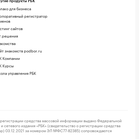
угие продукты РБК
лако для бизнеса
рпоративный регистратор
менов
стинг сайтов
г.решения
акомства
йт знакомств podbor.ru
К Компании
К Курсы
ола управления РБК
регистрации средства массовой информации выдано Федеральной
и сетевого издания «РБК» (свидетельство о регистрации средства
ор) 03.12.2021 за номером ЭЛ №ФС77-82385) сопровождаются