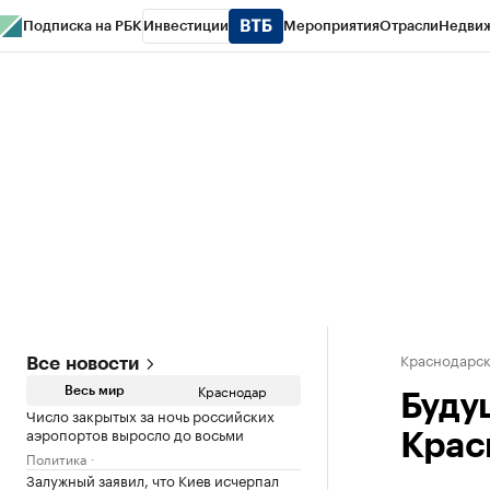
Подписка на РБК
Инвестиции
Мероприятия
Отрасли
Недви
РБК Курсы
РБК Life
Тренды
Визионеры
Национальные проекты
Горо
Газета
Спецпроекты СПб
Конференции СПб
Спецпроекты
Проверк
Краснодарск
Все новости
Краснодар
Весь мир
Буду
Число закрытых за ночь российских
аэропортов выросло до восьми
Крас
Политика
Залужный заявил, что Киев исчерпал