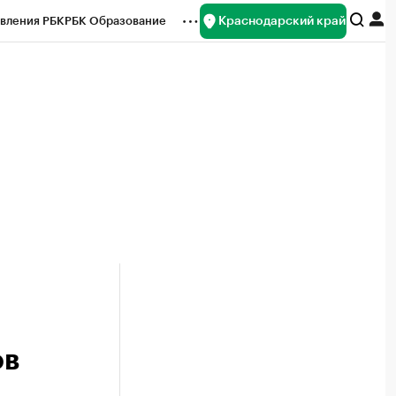
Краснодарский край
вления РБК
РБК Образование
редитные рейтинги
Франшизы
нсы
Рынок наличной валюты
ов