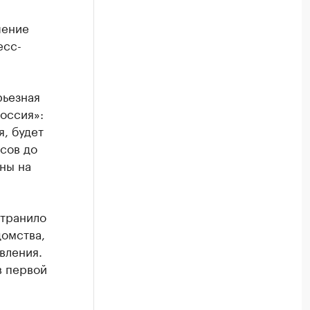
шение
есс-
рьезная
оссия»:
я, будет
йсов до
ны на
странило
омства,
вления.
в первой