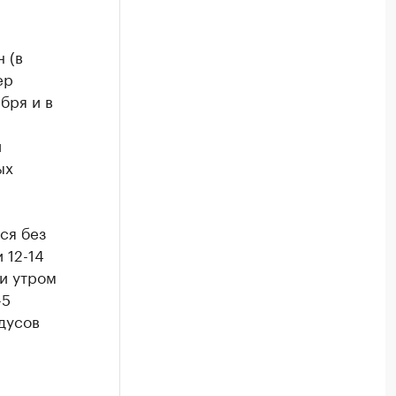
 (в
ер
бря и в
й
ых
ся без
 12-14
 и утром
-5
адусов