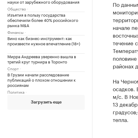
науки от зарубежного оборудования
По данны
Общество
монитори
Изъятия в пользу государства
территори
обеспечили более 40% российского
рынка M&A
начале пе
Финансы
восточных
Вино как бизнес-инструмент: как
течение с
произвести нужное впечатление (18+)
Температу
Мирра Андреева уверенно вышла в
половине 
третий круг турнира в Торонто
районах д
Спорт
В Грузии начали расследование
публикаций о плохом отношении к
На Черно
россиянам
осадков. 
Политика
м/с. В Но
13 декабр
Загрузить еще
градусов;
тепла.