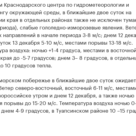
м Краснодарского центра по гидрометеорологии и
нгу окружающей среды, в ближайшие двое суток на
и края в отдельных районах также не исключен туман
риода), слабые гололедно-изморозевые явления. Вет
 направлений в начале периода 3-8 м/с; днем 12 дека
уток 13 декабря 5-10 м/с, местами порывы 13-18 м/с.
ра воздуха: ночью +1-4 градуса, местами в восточно
края до -5-7 градусов; днем 3– 8 градусов, в отдельн
о 10 градусов тепла.
морском побережье в ближайшие двое суток ожидает
Ветер северо-восточный, восточный 6-11 м/с, местами
вороссийске утром и днем 12 декабря, а также ночью
я порывы до 15-20 м/с. Температура воздуха ночью 0
 днем 4-9 градусов, в Туапсинском районе 10 –15 гр