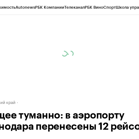
жимость
Autonews
РБК Компании
Телеканал
РБК Вино
Спорт
Школа упра
д
Стиль
Крипто
РБК Бизнес-среда
Дискуссионный клуб
Исследования
К
а контрагентов
Политика
Экономика
Бизнес
Технологии и медиа
Фина
ий край
щее туманно: в аэропорту
нодара перенесены 12 рейс