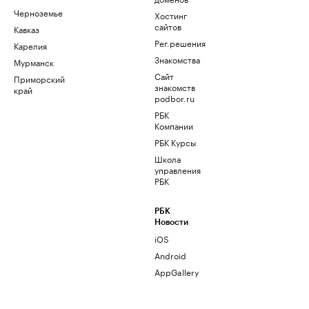
Черноземье
Хостинг
сайтов
Кавказ
Рег.решения
Карелия
Знакомства
Мурманск
Сайт
Приморский
знакомств
край
podbor.ru
РБК
Компании
РБК Курсы
Школа
управления
РБК
РБК
Новости
iOS
Android
AppGallery