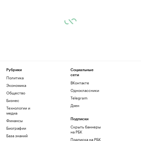
Рубрики
Социальные
сети
Политика
ВКонтакте
Экономика
Одноклассники
Общество
Telegram
Бизнес
Дзен
Технологии и
медиа
Финансы
Подписки
Скрыть баннеры
Биографии
на РБК
База знаний
Подписка на РБК