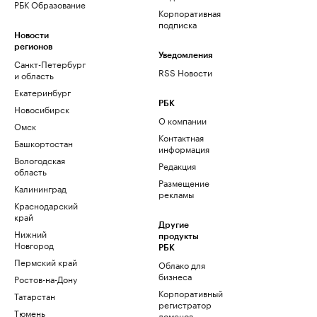
РБК Образование
Корпоративная
подписка
Новости
регионов
Уведомления
Санкт-Петербург
RSS Новости
и область
Екатеринбург
РБК
Новосибирск
О компании
Омск
Контактная
Башкортостан
информация
Вологодская
Редакция
область
Размещение
Калининград
рекламы
Краснодарский
край
Другие
Нижний
продукты
Новгород
РБК
Пермский край
Облако для
бизнеса
Ростов-на-Дону
Корпоративный
Татарстан
регистратор
Тюмень
доменов