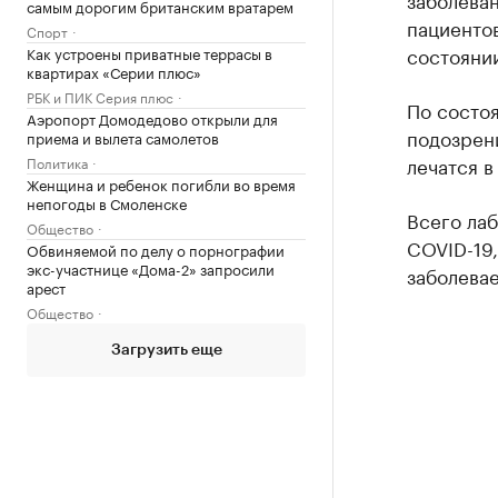
самым дорогим британским вратарем
пациентов
Спорт
состоянии
Как устроены приватные террасы в
квартирах «Серии плюс»
РБК и ПИК Серия плюс
По состоя
Аэропорт Домодедово открыли для
подозрени
приема и вылета самолетов
лечатся в
Политика
Женщина и ребенок погибли во время
непогоды в Смоленске
Всего ла
Общество
COVID-19,
Обвиняемой по делу о порнографии
экс-участнице «Дома-2» запросили
заболевае
арест
Общество
Загрузить еще