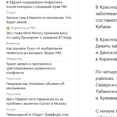
В Африке поддержали Инфантино
В Краснод
после скандала с продажей прав ЧМ
Спорт
заболева
Запасы газа в Европе на минимуме. Что
составил
будет зимой
Кубани.
Подписка на РБК
Экс-глава Mind Money признала вину
по «делу брокеров» о хищении ₽7 млрд
В Краснод
Финансы
Девять за
Как изучали Луну: от изобретения
и Динском
телескопа до высадки. Видео РБК
в Корено
Общество
Трамп заявил о прогрессе в
урегулировании украинского
По четыр
конфликта
районах, 
Политика
Гендиректор «ИжАвиа» объявил об
Северском
увольнении
Лабинско
Политика
и Армави
Матч Первой лиги перенесли из-за
проблем с вылетом «Сочи» в Москву
Спорт
С начала
Перешедший в «Лидс» Траффорд стал
заболеван