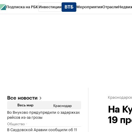
Подписка на РБК
Инвестиции
Мероприятия
Отрасли
Недви
РБК Курсы
РБК Life
Тренды
Визионеры
Национальные проекты
Горо
Газета
Спецпроекты СПб
Конференции СПб
Спецпроекты
Проверк
Краснодарск
Все новости
Краснодар
Весь мир
На К
Во Внуково предупредили о задержках
рейсов из-за грозы
19 п
Общество
В Саудовской Аравии сообщили об 11