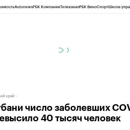
жимость
Autonews
РБК Компании
Телеканал
РБК Вино
Спорт
Школа упра
д
Стиль
Крипто
РБК Бизнес-среда
Дискуссионный клуб
Исследования
К
а контрагентов
Политика
Экономика
Бизнес
Технологии и медиа
Фина
ий край
убани число заболевших CO
ревысило 40 тысяч человек