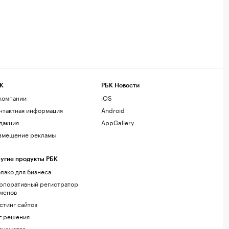
К
РБК Новости
компании
iOS
нтактная информация
Android
дакция
AppGallery
змещение рекламы
угие продукты РБК
лако для бизнеса
рпоративный регистратор
менов
стинг сайтов
г.решения
акомства