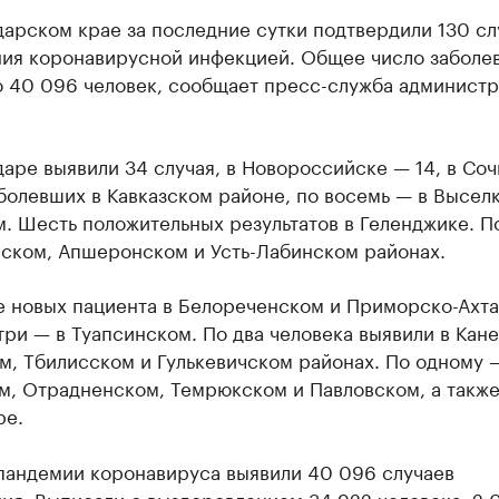
арском крае за последние сутки подтвердили 130 сл
ния коронавирусной инфекцией. Общее число заболе
о 40 096 человек, сообщает пресс-служба админист
аре выявили 34 случая, в Новороссийске — 14, в Сочи
болевших в Кавказском районе, по восемь — в Высел
. Шесть положительных результатов в Геленджике. П
вском, Апшеронском и Усть-Лабинском районах.
е новых пациента в Белореченском и Приморско-Ахт
три — в Туапсинском. По два человека выявили в Кан
, Тбилисском и Гулькевичском районах. По одному 
м, Отрадненском, Темрюкском и Павловском, а также
ре.
 пандемии коронавируса выявили 40 096 случаев
ия. Выписали с выздоровлением 34 922 человека. 2 