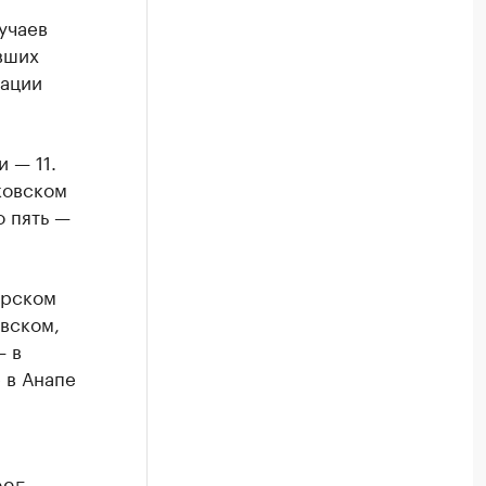
учаев
вших
рации
 — 11.
ковском
о пять —
арском
евском,
— в
 в Анапе
095