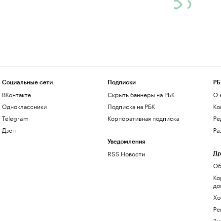
Социальные сети
Подписки
РБ
ВКонтакте
Скрыть баннеры на РБК
О 
Одноклассники
Подписка на РБК
Ко
Telegram
Корпоративная подписка
Ре
Дзен
Ра
Уведомления
RSS Новости
Др
Об
Ко
до
Хо
Ре
Зн