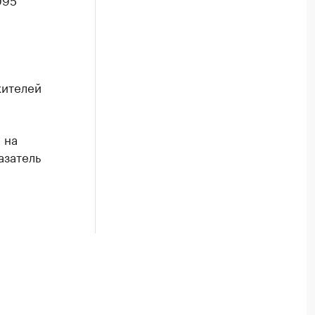
жителей
 на
азатель