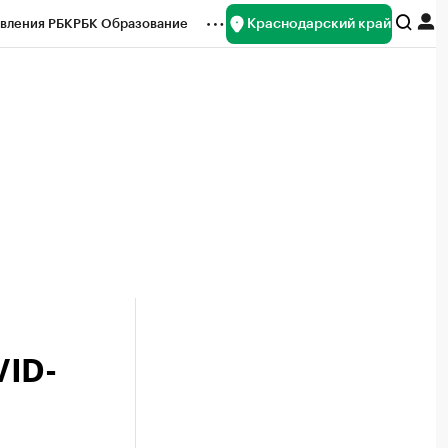
Краснодарский край
вления РБК
РБК Образование
редитные рейтинги
Франшизы
нсы
Рынок наличной валюты
VID-