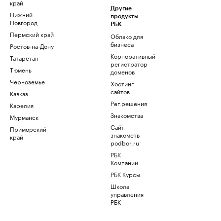
край
Другие
Нижний
продукты
Новгород
РБК
Пермский край
Облако для
бизнеса
Ростов-на-Дону
Корпоративный
Татарстан
регистратор
Тюмень
доменов
Черноземье
Хостинг
сайтов
Кавказ
Рег.решения
Карелия
Знакомства
Мурманск
Сайт
Приморский
знакомств
край
podbor.ru
РБК
Компании
РБК Курсы
Школа
управления
РБК