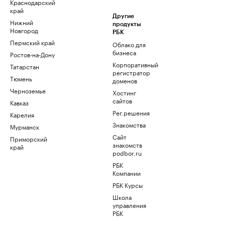
Краснодарский
край
Другие
Нижний
продукты
Новгород
РБК
Пермский край
Облако для
бизнеса
Ростов-на-Дону
Корпоративный
Татарстан
регистратор
Тюмень
доменов
Черноземье
Хостинг
сайтов
Кавказ
Рег.решения
Карелия
Знакомства
Мурманск
Сайт
Приморский
знакомств
край
podbor.ru
РБК
Компании
РБК Курсы
Школа
управления
РБК