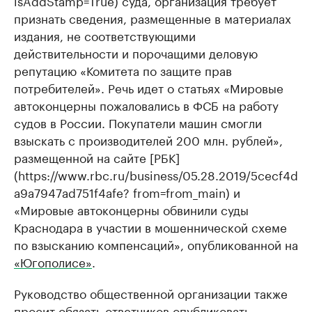
isAddStamp=True) суда, организация требует
признать сведения, размещенные в материалах
издания, не соответствующими
действительности и порочащими деловую
репутацию «Комитета по защите прав
потребителей». Речь идет о статьях «Мировые
автоконцерны пожаловались в ФСБ на работу
судов в России. Покупатели машин смогли
взыскать с производителей 200 млн. рублей»,
размещенной на сайте [РБК]
(https://www.rbc.ru/business/05.28.2019/5cecf4d
a9a7947ad751f4afe? from=from_main) и
«Мировые автоконцерны обвинили суды
Краснодара в участии в мошеннической схеме
по взысканию компенсаций», опубликованной на
«Югополисе»
.
Руководство общественной организации также
просит обязать ответчиков опубликовать