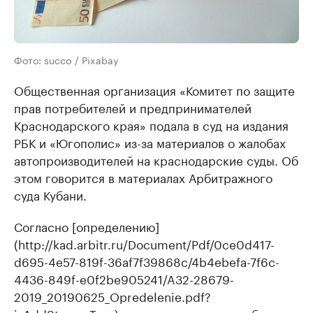
Фото: succo / Pixabay
Общественная организация «Комитет по защите
прав потребителей и предпринимателей
Краснодарского края» подала в суд на издания
РБК и «Югополис» из-за материалов о жалобах
автопроизводителей на краснодарские суды. Об
этом говорится в материалах Арбитражного
суда Кубани.
Согласно [определению]
(http://kad.arbitr.ru/Document/Pdf/0ce0d417-
d695-4e57-819f-36af7f39868c/4b4ebefa-7f6c-
4436-849f-e0f2be905241/A32-28679-
2019_20190625_Opredelenie.pdf?