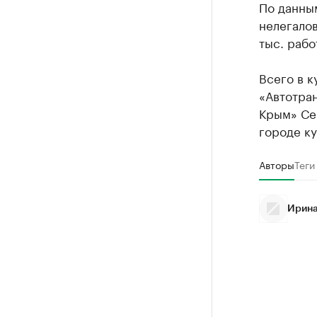
По данны
нелегалов
тыс. рабо
Всего в к
«Автотра
Крым» Сер
городе ку
Авторы
Теги
Ирина