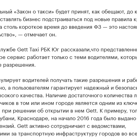
ный «Закон о такси» будет принят, как обещают, до 
аставлять бизнес подстраиваться под новые правила 
а столь короткое время до введения ФЗ — это насто
ство», — отмечает он.
лужбе Gett Taxi РБК Юг рассказали,что представленн
е сервис работает только с теми водителями, котор
е разрешения.
улирует водителей получать такие разрешения и раб
о, а пользователям гарантирует надежный и безопа
сокого качества. Наличие достаточного количества 
чиков в том или ином городе является одним из ключ
 при решении об открытии в нем Gett. К примеру, тол
убани, Краснодаре, на начало 2016 года было выдано
нзий. Gett активно сотрудничает с ведомствами,
ими за транспортную инфраструктуру городов во вс