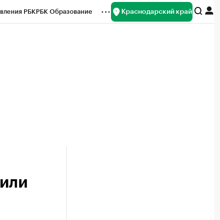
Краснодарский край
вления РБК
РБК Образование
редитные рейтинги
Франшизы
нсы
Рынок наличной валюты
тили