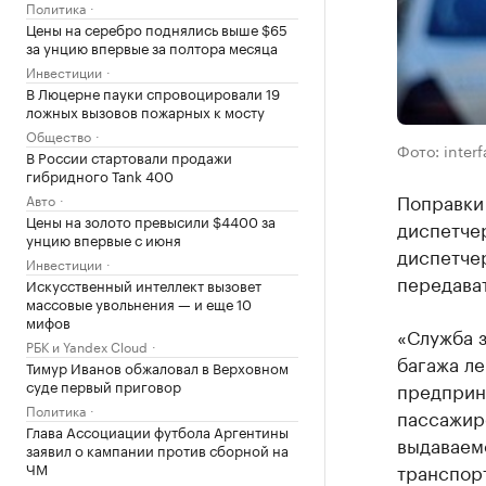
Политика
Цены на серебро поднялись выше $65
за унцию впервые за полтора месяца
Инвестиции
В Люцерне пауки спровоцировали 19
ложных вызовов пожарных к мосту
Общество
Фото: interf
В России стартовали продажи
гибридного Tank 400
Поправки 
Авто
Цены на золото превысили $4400 за
диспетчер
унцию впервые с июня
диспетчер
Инвестиции
передават
Искусственный интеллект вызовет
массовые увольнения — и еще 10
мифов
«Служба з
РБК и Yandex Cloud
багажа л
Тимур Иванов обжаловал в Верховном
суде первый приговор
предприн
Политика
пассажир
Глава Ассоциации футбола Аргентины
выдаваем
заявил о кампании против сборной на
транспорт
ЧМ