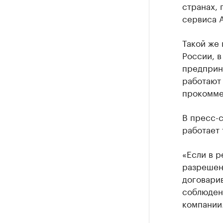
странах, 
сервиса А
Такой же 
России, в
предприн
работают 
прокомме
В пресс-с
работает 
«Если в р
разрешени
договарив
соблюден
компании