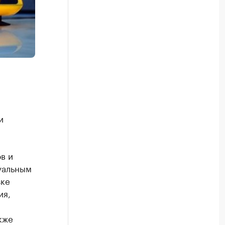
и
в и
уальным
зке
ия,
кже