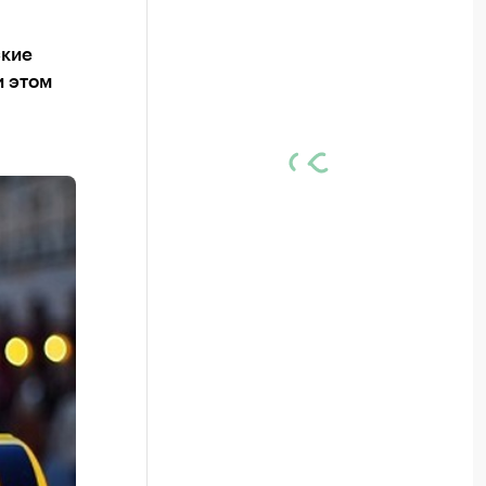
ские
и этом