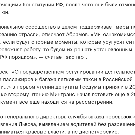
ечащими Конституции РФ, после чего они были отмен
 он.
ональное сообщество в целом поддерживает меры п
ованию отрасли, отмечает Абрамов. «Мы ознакомимся
, если будут спорные моменты, которые усугубят си
осложнят работу, то будем их решать установленным
РФ порядком», — считает эксперт.
оект «О государственном регулировании деятельност
 пассажиров и багажа легковым такси в Российской
и...» в первом чтении депутаты Госдумы
приняли
в 20
ко второму чтению Минтранс начал готовить еще в 20
окумент все еще находится на рассмотрении.
ю генерального директора службы заказа перевозок 
Евгения Львова, выявлением водителей без разрешен
ниматься краевые власти, а не диспетчерские.