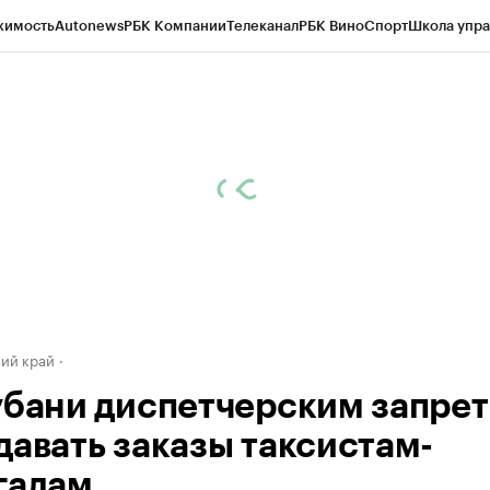
жимость
Autonews
РБК Компании
Телеканал
РБК Вино
Спорт
Школа упра
д
Стиль
Крипто
РБК Бизнес-среда
Дискуссионный клуб
Исследования
К
а контрагентов
Политика
Экономика
Бизнес
Технологии и медиа
Фина
ий край
убани диспетчерским запре
давать заказы таксистам-
галам