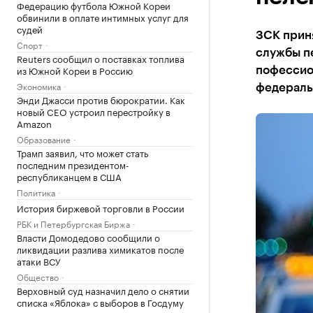
Федерацию футбола Южной Кореи
обвинили в оплате интимных услуг для
судей
ЗСК прин
Спорт
службы пе
Reuters сообщил о поставках топлива
из Южной Кореи в Россию
пофессио
Экономика
федераль
Энди Джасси против бюрократии. Как
новый CEO устроил перестройку в
Amazon
Образование
Трамп заявил, что может стать
последним президентом-
республиканцем в США
Политика
История биржевой торговли в России
РБК и Петербургская Биржа
Власти Домодедово сообщили о
ликвидации разлива химикатов после
атаки ВСУ
Общество
Верховный суд назначил дело о снятии
списка «Яблока» с выборов в Госдуму