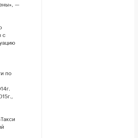
ены», —
о
 с
туацию
и по
14г.
15г.,
«Такси
ий