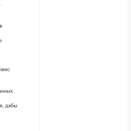
ь
в
е
рвис
анных
я, дабы
в