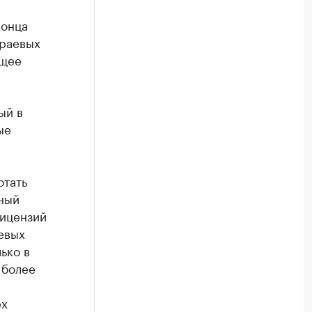
конца
краевых
ящее
ый в
ые
отать
сный
лицензий
евых
ько в
 более
ех