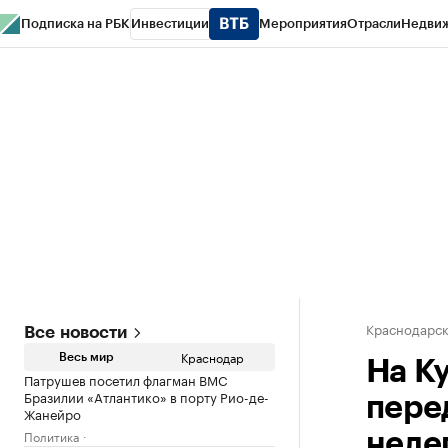
Подписка на РБК
Инвестиции
Мероприятия
Отрасли
Недви
РБК Курсы
РБК Life
Тренды
Визионеры
Национальные проекты
Горо
Газета
Спецпроекты СПб
Конференции СПб
Спецпроекты
Проверк
Краснодарск
Все новости
Краснодар
Весь мир
На К
Патрушев посетил флагман ВМС
Бразилии «Атлантико» в порту Рио-де-
пере
Жанейро
Политика
неле