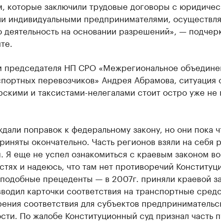
м, которые заключили трудовые договоры с юридиче
ли индивидуальными предпринимателями, осуществ
ю деятельность на основании разрешений», — подчер
те.
м председателя НП СРО «Межрегиональное объедине
спортных перевозчиков» Андрея Абрамова, ситуация 
рскими и таксистами-нелегалами стоит остро уже не
дали поправок к федеральному закону, но они пока чт
риняты окончательно. Часть регионов взяли на себя
 Я еще не успел ознакомиться с краевым законом во
тях и надеюсь, что там нет противоречий Конституц
подобные прецеденты — в 2007г. приняли краевой за
водил карточки соответствия на транспортные средс
рения соответствия для субъектов предпринимательс
сти. По жалобе Конституционный суд признал часть п