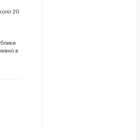
около 20
ублики
невно в