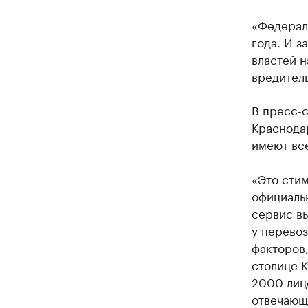
«Федераль
года. И з
властей н
вредитель
В пресс-с
Краснодар
имеют вс
«Это стим
официальн
сервис вы
у перевоз
факторов,
столице К
2000 лице
отвечающ