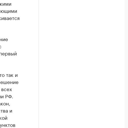
скими
ляющими
кивается
ние
с
 первый
о так и
 решение
 всех
ии РФ.
кон,
тва и
кой
унктов