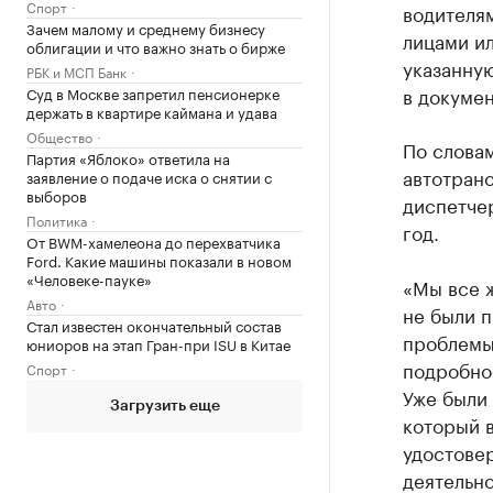
Спорт
водителя
Зачем малому и среднему бизнесу
лицами и
облигации и что важно знать о бирже
указанну
РБК и МСП Банк
в докумен
Суд в Москве запретил пенсионерке
держать в квартире каймана и удава
Общество
По слова
Партия «Яблоко» ответила на
автотран
заявление о подаче иска о снятии с
выборов
диспетче
Политика
год.
От BWM-хамелеона до перехватчика
Ford. Какие машины показали в новом
«Человеке-пауке»
«Мы все ж
Авто
не были п
Стал известен окончательный состав
проблемы.
юниоров на этап Гран-при ISU в Китае
подробнос
Спорт
Уже были 
Загрузить еще
который в
удостове
деятельно