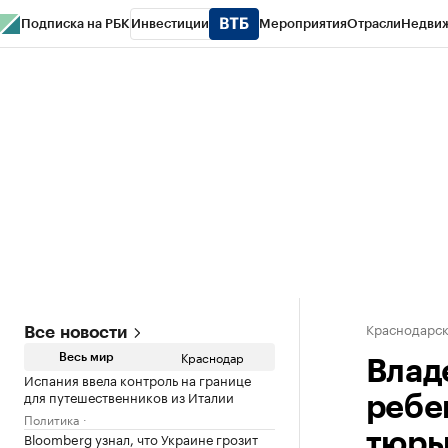
Подписка на РБК
Инвестиции
Мероприятия
Отрасли
Недви
РБК Курсы
РБК Life
Тренды
Визионеры
Национальные проекты
Горо
Газета
Спецпроекты СПб
Конференции СПб
Спецпроекты
Проверк
Краснодарск
Все новости
Краснодар
Весь мир
Влад
Испания ввела контроль на границе
для путешественников из Италии
ребен
Политика
Bloomberg узнал, что Украине грозит
тюр