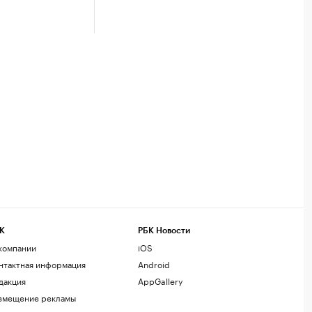
К
РБК Новости
компании
iOS
нтактная информация
Android
дакция
AppGallery
змещение рекламы