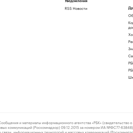
Уведомления
RSS Новости
Др
Об
Ко
до
Хо
Ре
Зн
Са
РБ
РБ
Шк
ения и материалы информационного агентства «РБК» (свидетельство о 
овых коммуникаций (Роскомнадзор) 09.12.2015 за номером ИА №ФС77-63848) 
 связи, информационных технологий и массовых коммуникаций (Роскомнадз