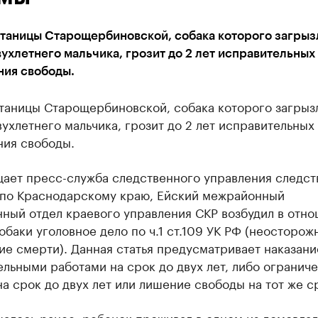
таницы Старощербиновской, собака которого загрыз
ухлетнего мальчика, грозит до 2 лет исправительных
ния свободы.
таницы Старощербиновской, собака которого загрыз
ухлетнего мальчика, грозит до 2 лет исправительных
ния свободы.
щает пресс-служба следственного управления следст
 по Краснодарскому краю, Ейский межрайонный
нный отдел краевого управления СКР возбудил в отн
обаки уголовное дело по ч.1 ст.109 УК РФ (неосторож
е смерти). Данная статья предусматривает наказани
льными работами на срок до двух лет, либо огранич
а срок до двух лет или лишение свободы на тот же с
щалось ранее, ребенок проживал в одном из домовла