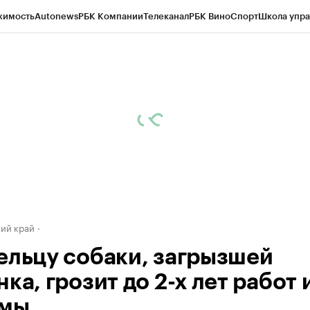
жимость
Autonews
РБК Компании
Телеканал
РБК Вино
Спорт
Школа упра
д
Стиль
Крипто
РБК Бизнес-среда
Дискуссионный клуб
Исследования
К
а контрагентов
Политика
Экономика
Бизнес
Технологии и медиа
Фина
ий край
ельцу собаки, загрызшей
ка, грозит до 2-х лет работ 
ьмы