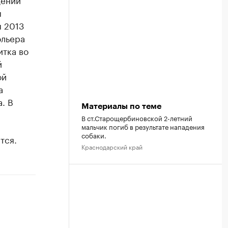
м
я 2013
ольера
итка во
й
ой
а
. В
Материалы по теме
В ст.Старощербиновской 2-летний
мальчик погиб в результате нападения
собаки.
тся.
Краснодарский край