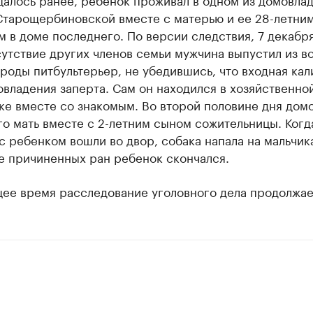
Старощербиновской вместе с матерью и ее 28-летни
 в доме последнего. По версии следствия, 7 декабр
сутствие других членов семьи мужчина выпустил из в
роды питбультерьер, не убедившись, что входная кал
владения заперта. Сам он находился в хозяйственно
ке вместе со знакомым. Во второй половине дня дом
о мать вместе с 2-летним сыном сожительницы. Когд
 ребенком вошли во двор, собака напала на мальчика
е причиненных ран ребенок скончался.
щее время расследование уголовного дела продолжае