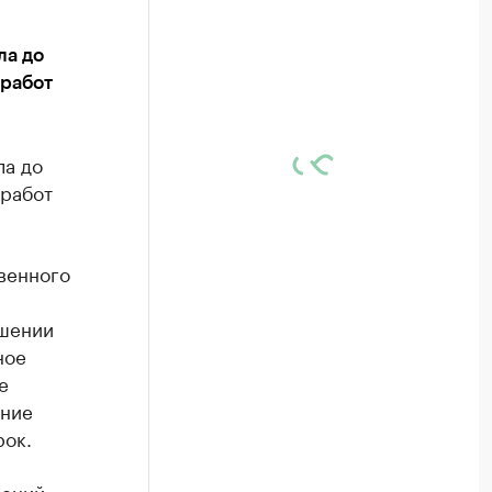
ла до
 работ
ла до
 работ
венного
ошении
ное
е
ение
рок.
дений