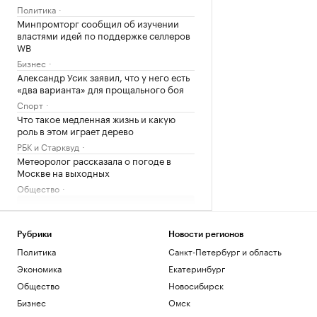
Политика
Минпромторг сообщил об изучении
властями идей по поддержке селлеров
WB
Бизнес
Александр Усик заявил, что у него есть
«два варианта» для прощального боя
Спорт
Что такое медленная жизнь и какую
роль в этом играет дерево
РБК и Старквуд
Метеоролог рассказала о погоде в
Москве на выходных
Общество
Загрузить еще
Рубрики
Новости регионов
Политика
Санкт-Петербург и область
Экономика
Екатеринбург
Общество
Новосибирск
Бизнес
Омск