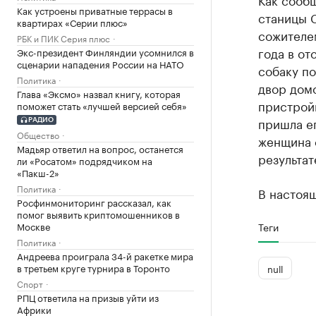
Как устроены приватные террасы в
станицы 
квартирах «Серии плюс»
сожителем
РБК и ПИК Серия плюс
года в от
Экс-президент Финляндии усомнился в
сценарии нападения России на НАТО
собаку по
Политика
двор домо
Глава «Эксмо» назвал книгу, которая
пристрой
поможет стать «лучшей версией себя»
пришла ег
РАДИО
Общество
женщина с
Мадьяр ответил на вопрос, останется
результат
ли «Росатом» подрядчиком на
«Пакш-2»
Политика
В настоя
Росфинмониторинг рассказал, как
помог выявить криптомошенников в
Москве
Теги
Политика
Андреева проиграла 34-й ракетке мира
в третьем круге турнира в Торонто
null
Спорт
РПЦ ответила на призыв уйти из
Африки