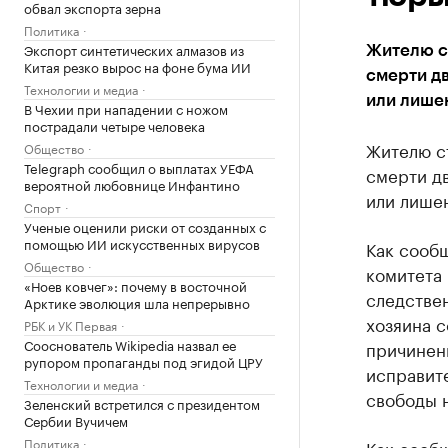
обвал экспорта зерна
Политика
Экспорт синтетических алмазов из
Жителю с
Китая резко вырос на фоне бума ИИ
смерти дв
Технологии и медиа
или лише
В Чехии при нападении с ножом
пострадали четыре человека
Жителю с
Общество
Telegraph сообщил о выплатах УЕФА
смерти дв
вероятной любовнице Инфантино
или лише
Спорт
Ученые оценили риски от созданных с
помощью ИИ искусственных вирусов
Как сооб
Общество
комитета
«Ноев ковчег»: почему в восточной
следстве
Арктике эволюция шла непрерывно
хозяина с
РБК и УК Первая
Сооснователь Wikipedia назвал ее
причинени
рупором пропаганды под эгидой ЦРУ
исправите
Технологии и медиа
свободы н
Зеленский встретился с президентом
Сербии Вучичем
Политика
Как сооб