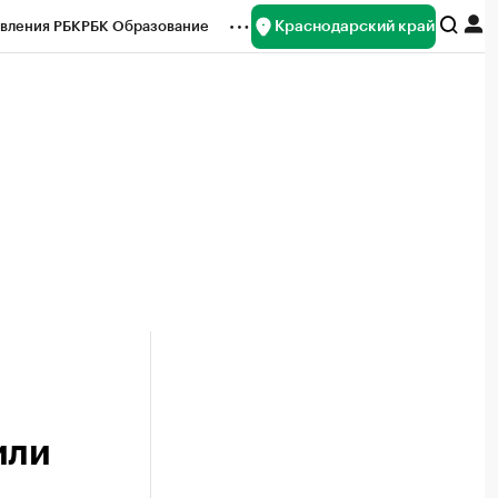
Краснодарский край
вления РБК
РБК Образование
редитные рейтинги
Франшизы
нсы
Рынок наличной валюты
или