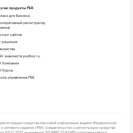
угие продукты РБК
лако для бизнеса
рпоративный регистратор
менов
стинг сайтов
г.решения
акомства
йт знакомств podbor.ru
К Компании
К Курсы
ола управления РБК
регистрации средства массовой информации выдано Федеральной
и сетевого издания «РБК» (свидетельство о регистрации средства
ор) 03.12.2021 за номером ЭЛ №ФС77-82385) сопровождаются