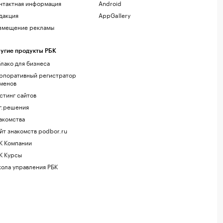
нтактная информация
Android
дакция
AppGallery
змещение рекламы
угие продукты РБК
лако для бизнеса
рпоративный регистратор
менов
стинг сайтов
г.решения
акомства
йт знакомств podbor.ru
К Компании
К Курсы
ола управления РБК