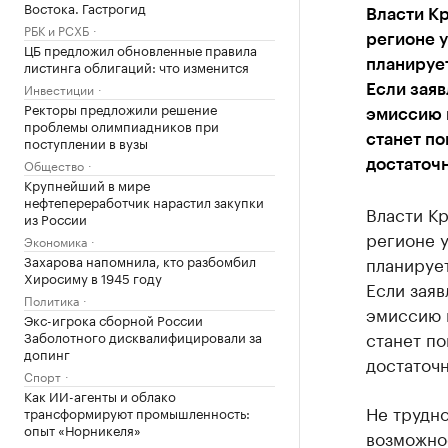
Востока. Гастрогид
Власти Кр
РБК и РСХБ
регионе у
ЦБ предложил обновленные правила
листинга облигаций: что изменится
планирует
Инвестиции
Если заяв
Ректоры предложили решение
эмиссию к
проблемы олимпиадников при
станет по
поступлении в вузы
Общество
достаточ
Крупнейший в мире
нефтепереработчик нарастил закупки
Власти Кр
из России
регионе у
Экономика
Захарова напомнила, кто разбомбил
планирует
Хиросиму в 1945 году
Если заяв
Политика
эмиссию к
Экс-игрока сборной России
станет по
Заболотного дисквалифицировали за
допинг
достаточ
Спорт
Как ИИ-агенты и облако
Не трудно
трансформируют промышленность:
опыт «Норникеля»
возможно