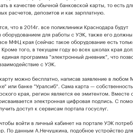
ать в качестве обычной банковской карты, то есть дл
ых расчетов, депозитов и как зарплатную.
ся, что в 2014г. все поликлиники Краснодара будут
 оборудованием для работы с УЭК, также его должны
все МФЦ края (сейчас такое оборудование есть только
 Кроме того, в текущем году во всех школах края до
 единая программа "электронный дневник", что позв
взаимодействие с УЭК.
карту можно бесплатно, написав заявление в любом 
е" или банке "Уралсиб". Сама карта — собственность
ского края, регион является ее эмитентом. Вместе 
рисваивается электронная цифровая подпись. С пом
учить доступ к сервисам портала госуслуг.
 чтобы войти в личный кабинет на портале УЭК потре
р. По данным А.Нечушкина, подобное устройство дл