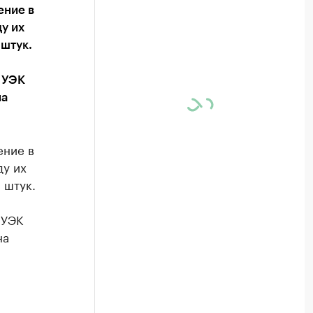
ение в
у их
 штук.
о УЭК
на
ение в
ду их
 штук.
 УЭК
на