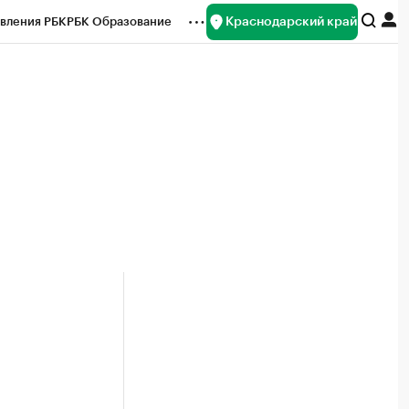
Краснодарский край
вления РБК
РБК Образование
редитные рейтинги
Франшизы
нсы
Рынок наличной валюты