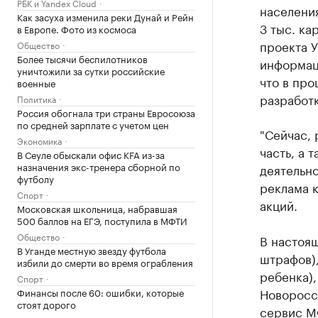
РБК и Yandex Cloud
населения
Как засуха изменила реки Дунай и Рейн
3 тыс. ка
в Европе. Фото из космоса
проекта У
Общество
Более тысячи беспилотников
информаци
уничтожили за сутки российские
что в про
военные
разработ
Политика
Россия обогнала три страны Евросоюза
по средней зарплате с учетом цен
"Сейчас,
Экономика
часть, а 
В Сеуле обыскали офис KFA из-за
назначения экс-тренера сборной по
деятельно
футболу
реклама к
Спорт
акций.
Московская школьница, набравшая
500 баллов на ЕГЭ, поступила в МФТИ
Общество
В настоя
В Уганде местную звезду футбола
штрафов)
избили до смерти во время ограбления
ребенка),
Спорт
Новоросси
Финансы после 60: ошибки, которые
стоят дорого
сервис МФ