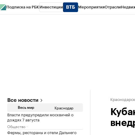
Подписка на РБК
Инвестиции
Мероприятия
Отрасли
Недви
РБК Курсы
РБК Life
Тренды
Визионеры
Национальные проекты
Горо
Газета
Спецпроекты СПб
Конференции СПб
Спецпроекты
Проверк
Краснодарск
Все новости
Краснодар
Весь мир
Куба
Власти предупредили москвичей о
дождях 7 августа
внед
Общество
Фермы, рестораны и отели Дальнего