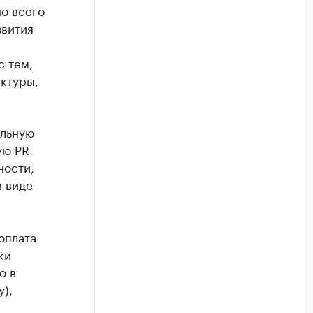
но всего
звития
с тем,
ктуры,
альную
ую PR-
ности,
в виде
оплата
ки
о в
),