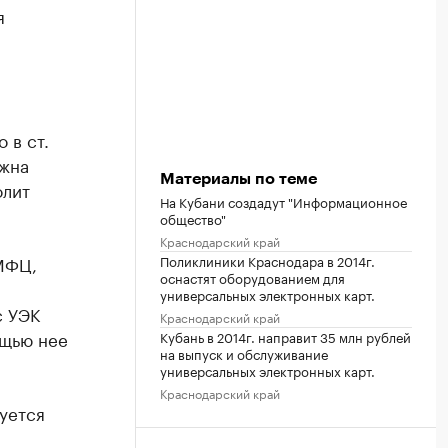
я
 в ст.
лжна
Материалы по теме
олит
На Кубани создадут "Информационное
общество"
Краснодарский край
МФЦ,
Поликлиники Краснодара в 2014г.
оснастят оборудованием для
универсальных электронных карт.
с УЭК
Краснодарский край
ощью нее
Кубань в 2014г. направит 35 млн рублей
на выпуск и обслуживание
универсальных электронных карт.
Краснодарский край
буется
я