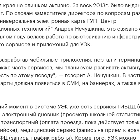
 края не слишком активно. За весь 2013г. было выда
рт. По словам заместителя директора по вопросам ра
ниверсальная электронная карта ГУП "Центр
онных технологий" Андрея Нечушкина, это связано 
шлом году велась работа по выстраиванию инфрастру
ке сервисов и приложений для УЭК.
 разработав мобильные приложения, портал и термин
также часть сервисов, мы планируем развивать активн
сть по этому поводу", — говорит А. Нечушкин. В част
арты должна появиться в СМИ, на баннерах, а также 
щий момент в системе УЭК уже есть сервисы ГИБДД (
, электронный дневник (просмотр школьной статисти
 транспортный (оплата проезда, пока действует тольк
йске), медицинский сервис (запись на прием к врачу
Ц (запись, график работы). Кроме того, УЭК можно