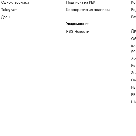
Одноклассники
Подписка на РБК
Ко
Telegram
Корпоративная подписка
Ре
Дзен
Ра
Уведомления
RSS Новости
Др
Об
Ко
до
Хо
Ре
Зн
Са
РБ
РБ
Шк