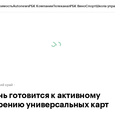
жимость
Autonews
РБК Компании
Телеканал
РБК Вино
Спорт
Школа упра
д
Стиль
Крипто
РБК Бизнес-среда
Дискуссионный клуб
Исследования
К
а контрагентов
Политика
Экономика
Бизнес
Технологии и медиа
Фина
ий край
нь готовится к активному
рению универсальных карт