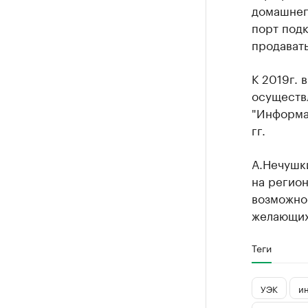
домашнег
порт подк
продавать
К 2019г. 
осуществ
"Информа
гг.
А.Нечушки
на регион
возможно
желающих 
Теги
УЭК
и