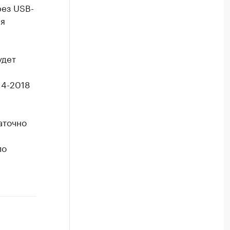
рез USB-
ся
удет
14-2018
аточно
ло