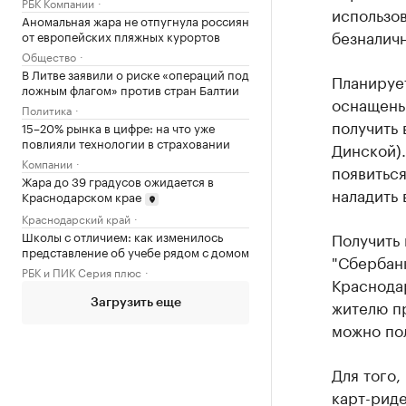
РБК Компании
использов
Аномальная жара не отпугнула россиян
безналичн
от европейских пляжных курортов
Общество
В Литве заявили о риске «операций под
Планирует
ложным флагом» против стран Балтии
оснащены
Политика
получить 
15–20% рынка в цифре: на что уже
повлияли технологии в страховании
Динской).
Компании
появиться
Жара до 39 градусов ожидается в
наладить 
Краснодарском крае
Краснодарский край
Школы с отличием: как изменилось
Получить 
представление об учебе рядом с домом
"Сбербанк
РБК и ПИК Серия плюс
Краснодар
жителю п
Загрузить еще
можно пол
Для того,
карт-риде