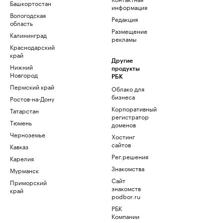
Башкортостан
информация
Вологодская
Редакция
область
Размещение
Калининград
рекламы
Краснодарский
край
Другие
Нижний
продукты
Новгород
РБК
Пермский край
Облако для
бизнеса
Ростов-на-Дону
Корпоративный
Татарстан
регистратор
Тюмень
доменов
Черноземье
Хостинг
сайтов
Кавказ
Рег.решения
Карелия
Знакомства
Мурманск
Сайт
Приморский
знакомств
край
podbor.ru
РБК
Компании