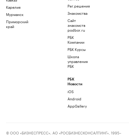
Рег.решения
Карелия
Знакомства
Мурманск
Сайт
Приморский
знакомств
край
podbor.ru
РБК
Компании
РБК Курсы
Школа
управления
РБК
РБК
Новости
iOS
Android
AppGallery
© ООО «БИЗНЕСПРЕСС», АО «РОСБИЗНЕСКОНСАЛТИНГ», 1995–