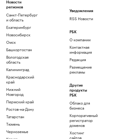
Новости
регионов
Уведомления
Санкт-Петербург
RSS Новости
и область
Екатеринбург
РБК
Новосибирск
О компании
Омск
Контактная
Башкортостан
информация
Вологодская
Редакция
область
Размещение
Калининград
рекламы
Краснодарский
край
Другие
Нижний
продукты
Новгород
РБК
Пермский край
Облако для
бизнеса
Ростов-на-Дону
Корпоративный
Татарстан
регистратор
Тюмень
доменов
Черноземье
Хостинг
сайтов
Кавказ