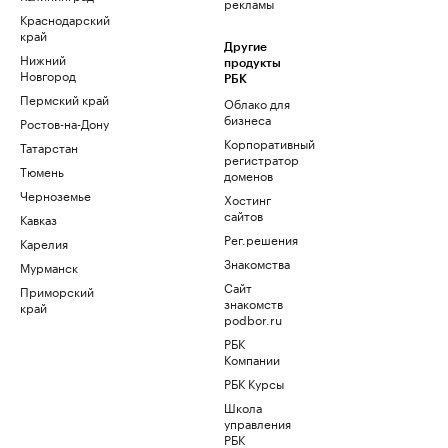
рекламы
Краснодарский
край
Другие
Нижний
продукты
Новгород
РБК
Пермский край
Облако для
бизнеса
Ростов-на-Дону
Корпоративный
Татарстан
регистратор
Тюмень
доменов
Черноземье
Хостинг
сайтов
Кавказ
Рег.решения
Карелия
Знакомства
Мурманск
Сайт
Приморский
знакомств
край
podbor.ru
РБК
Компании
РБК Курсы
Школа
управления
РБК