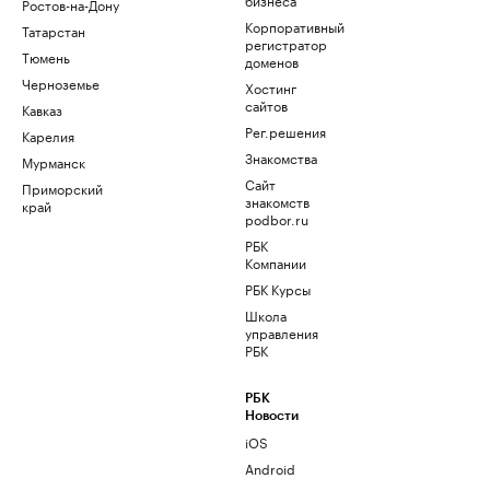
Ростов-на-Дону
Корпоративный
Татарстан
регистратор
Тюмень
доменов
Черноземье
Хостинг
сайтов
Кавказ
Рег.решения
Карелия
Знакомства
Мурманск
Сайт
Приморский
знакомств
край
podbor.ru
РБК
Компании
РБК Курсы
Школа
управления
РБК
РБК
Новости
iOS
Android