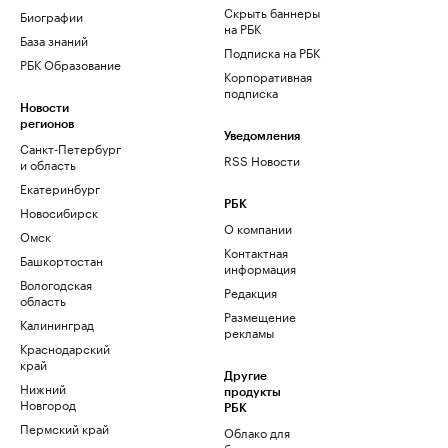
Скрыть баннеры
Биографии
на РБК
База знаний
Подписка на РБК
РБК Образование
Корпоративная
подписка
Новости
регионов
Уведомления
Санкт-Петербург
RSS Новости
и область
Екатеринбург
РБК
Новосибирск
О компании
Омск
Контактная
Башкортостан
информация
Вологодская
Редакция
область
Размещение
Калининград
рекламы
Краснодарский
край
Другие
Нижний
продукты
Новгород
РБК
Пермский край
Облако для
бизнеса