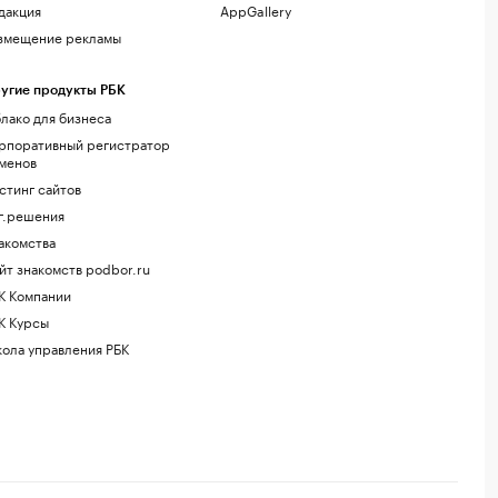
дакция
AppGallery
змещение рекламы
угие продукты РБК
лако для бизнеса
рпоративный регистратор
менов
стинг сайтов
г.решения
акомства
йт знакомств podbor.ru
К Компании
К Курсы
ола управления РБК