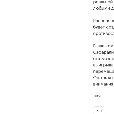
реальной 
любыми д
Ранее в п
будет соз
противост
Глава ком
Сафаралие
статус ка
выигрываю
перемещаю
Он также
внимания 
Теги
null