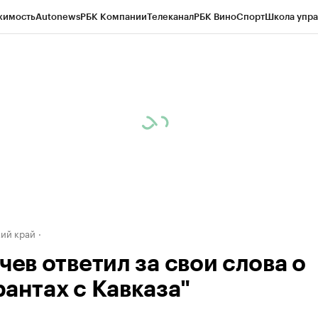
жимость
Autonews
РБК Компании
Телеканал
РБК Вино
Спорт
Школа упра
д
Стиль
Крипто
РБК Бизнес-среда
Дискуссионный клуб
Исследования
К
а контрагентов
Политика
Экономика
Бизнес
Технологии и медиа
Фина
ий край
чев ответил за свои слова о
рантах с Кавказа"