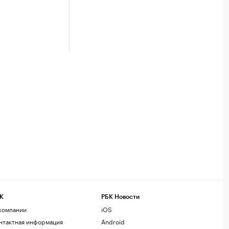
К
РБК Новости
компании
iOS
нтактная информация
Android