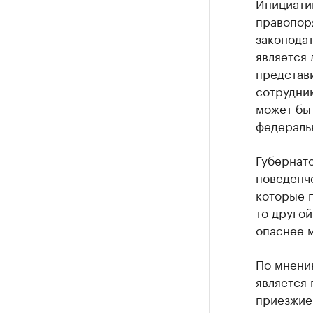
Инициати
правопор
законода
является 
представ
сотрудни
может быт
федераль
Губернато
поведенче
которые п
то другой
опаснее м
По мнению
является 
приезжие 