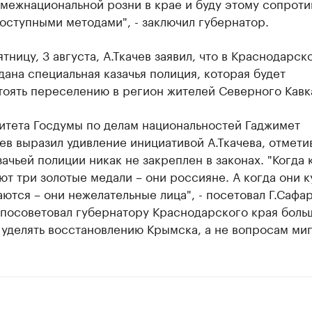
межнациональной розни в крае и буду этому сопроти
оступными методами", - заключил губернатор.
ятницу, 3 августа, А.Ткачев заявил, что в Краснодарск
дана специальная казачья полиция, которая будет
оять переселению в регион жителей Северного Кавк
итета Госдумы по делам национальностей Гаджимет
в выразил удивление инициативой А.Ткачева, отметив
зачьей полиции никак не закреплен в законах. "Когда 
т три золотые медали – они россияне. А когда они к
тся – они нежелательные лица", - посетовал Г.Сафар
 посоветовал губернатору Краснодарского края боль
уделять восстановлению Крымска, а не вопросам миг