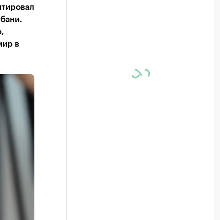
нтировал
убани.
,
мир в