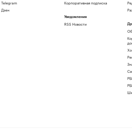
Telegram
Корпоративная подписка
Ре
Дзен
Ра
Уведомления
RSS Новости
Др
Об
Ко
до
Хо
Ре
Зн
Са
РБ
РБ
Шк