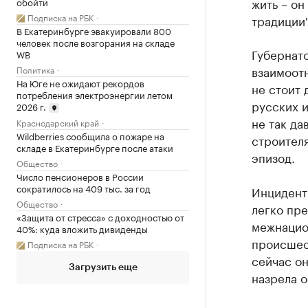
жить – он
обойти
Подписка на РБК
традиции"
В Екатеринбурге эвакуировали 800
человек после возгорания на складе
Губернат
WB
взаимоот
Политика
На Юге не ожидают рекордов
не стоит 
потребления электроэнергии летом
русских и
2026 г.
не так д
Краснодарский край
Wildberries сообщила о пожаре на
строителя
складе в Екатеринбурге после атаки
эпизод.
Общество
Число пенсионеров в России
сократилось на 409 тыс. за год
Инцидент
Общество
легко пр
«Защита от стресса» с доходностью от
межнацион
40%: куда вложить дивиденды
происшест
Подписка на РБК
сейчас он
Загрузить еще
назрела о