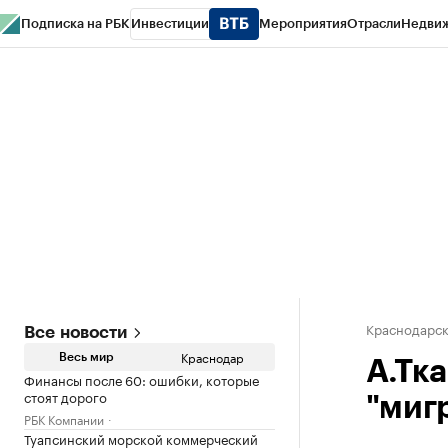
Подписка на РБК
Инвестиции
Мероприятия
Отрасли
Недви
РБК Курсы
РБК Life
Тренды
Визионеры
Национальные проекты
Горо
Газета
Спецпроекты СПб
Конференции СПб
Спецпроекты
Проверк
Краснодарск
Все новости
Краснодар
Весь мир
А.Тка
Финансы после 60: ошибки, которые
стоят дорого
"миг
РБК Компании
Туапсинский морской коммерческий