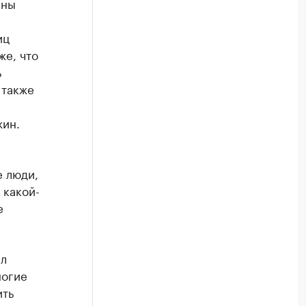
аны
иц
же, что
ь
 также
жин.
е люди,
 какой-
е
ил
ногие
ить