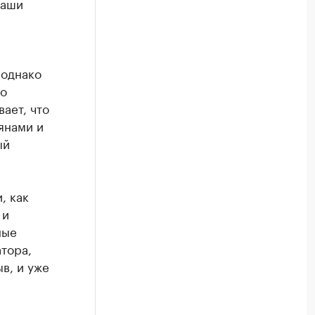
наши
 однако
но
ает, что
янами и
ый
, как
 и
ные
тора,
в, и уже