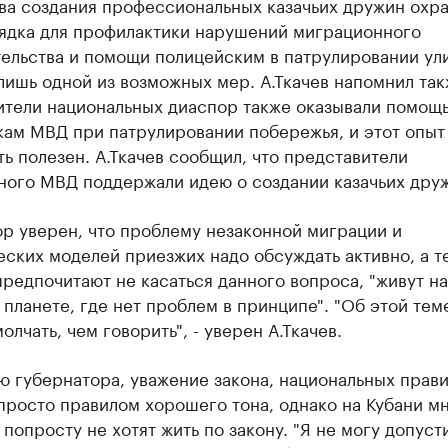
ва создания профессиональных казачьих дружин охр
ядка для профилактики нарушений миграционного
тельства и помощи полицейским в патрулировании ул
лишь одной из возможных мер. А.Ткачев напомнил так
ители национальных диаспор также оказывали помощ
кам МВД при патрулировании побережья, и этот опыт
ь полезен. А.Ткачев сообщил, что представители
ного МВД поддержали идею о создании казачьих дру
р уверен, что проблему незаконной миграции и
ских моделей приезжих надо обсуждать активно, а т
редпочитают не касаться данного вопроса, "живут на
 планете, где нет проблем в принципе". "Об этой тем
олчать, чем говорить", - уверен А.Ткачев.
 губернатора, уважение закона, национальных прав
просто правилом хорошего тона, однако на Кубани м
попросту не хотят жить по закону. "Я не могу допуст