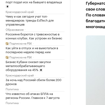
порт подал иск на бывшего владельца
Губернат
свои слов
Краснодарский край
По словам
Чему и как сегодня учат топ-
менеджеров: тренды EdTech для
благодатн
управленцев
многонац
Образование
Россияне борются с тревожностью в
конных клубах. Как устроен их бизнес
Подписка на РБК
Как уйти в отпуск и не вымотаться в
последнюю неделю перед ним
Подписка на РБК
Бизнес Кубани снизил закупки
металлообрабатывающего
оборудования на 45%
Краснодарский край
За ночь над Россией сбили более 200
дронов
Политика
Что известно об атаках БПЛА на
регионы России. Главное к 7 августа
Политика