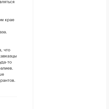
вляться
ом крае
аза.
, что
кавказцы
уда-то
алиев.
ше
рантов.