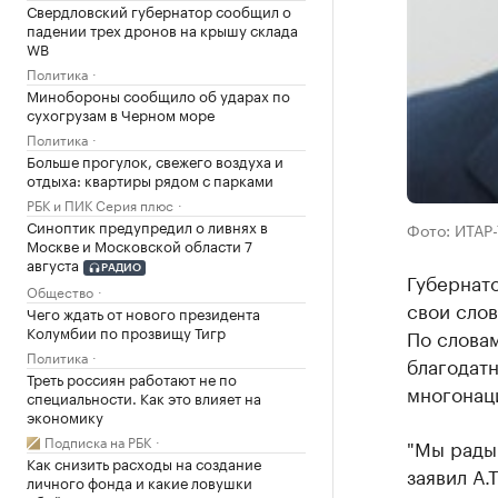
Свердловский губернатор сообщил о
падении трех дронов на крышу склада
WB
Политика
Минобороны сообщило об ударах по
сухогрузам в Черном море
Политика
Больше прогулок, свежего воздуха и
отдыха: квартиры рядом с парками
РБК и ПИК Серия плюс
Синоптик предупредил о ливнях в
Фото: ИТАР
Москве и Московской области 7
августа
РАДИО
Губернат
Общество
свои слов
Чего ждать от нового президента
Колумбии по прозвищу Тигр
По словам
Политика
благодатн
Треть россиян работают не по
многонац
специальности. Как это влияет на
экономику
Подписка на РБК
"Мы рады 
Как снизить расходы на создание
заявил А.
личного фонда и какие ловушки