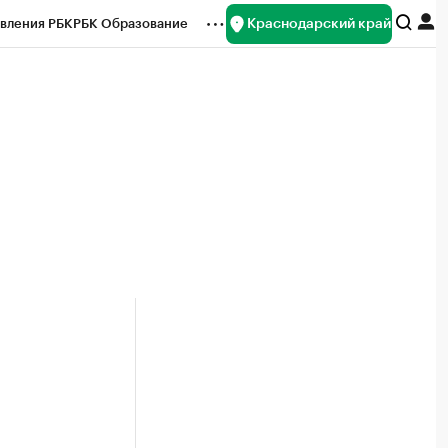
Краснодарский край
вления РБК
РБК Образование
редитные рейтинги
Франшизы
нсы
Рынок наличной валюты