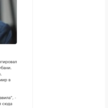
нтировал
убани.
,
 мир в
вила", -
л сюда