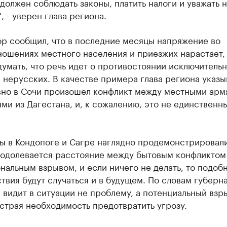
 должен соблюдать законы, платить налоги и уважать 
, - уверен глава региона.
ор сообщил, что в последние месяцы напряжение во
ношениях местного населения и приезжих нарастает,
думать, что речь идет о противостоянии исключитель
 нерусских. В качестве примера глава региона указыв
авно в Сочи произошел конфликт между местными арм
ми из Дагестана, и, к сожалению, это не единственн
ы в Кондопоге и Сагре наглядно продемонстрировали
еодолевается расстояние между бытовым конфликтом
альным взрывом, и если ничего не делать, то подоб
вия будут случаться и в будущем. По словам губерна
 видит в ситуации не проблему, а потенциальный взры
страя необходимость предотвратить угрозу.