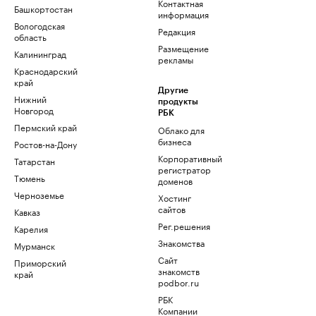
Контактная
Башкортостан
информация
Вологодская
Редакция
область
Размещение
Калининград
рекламы
Краснодарский
край
Другие
Нижний
продукты
Новгород
РБК
Пермский край
Облако для
бизнеса
Ростов-на-Дону
Корпоративный
Татарстан
регистратор
Тюмень
доменов
Черноземье
Хостинг
сайтов
Кавказ
Рег.решения
Карелия
Знакомства
Мурманск
Сайт
Приморский
знакомств
край
podbor.ru
РБК
Компании