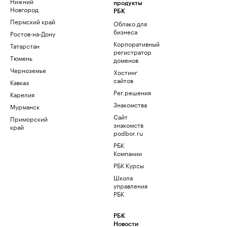
Нижний
продукты
Новгород
РБК
Пермский край
Облако для
бизнеса
Ростов-на-Дону
Корпоративный
Татарстан
регистратор
Тюмень
доменов
Черноземье
Хостинг
сайтов
Кавказ
Рег.решения
Карелия
Знакомства
Мурманск
Сайт
Приморский
знакомств
край
podbor.ru
РБК
Компании
РБК Курсы
Школа
управления
РБК
РБК
Новости