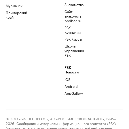
Знакомства
Мурманск
Сайт
Приморский
знакомств
край
podbor.ru
РБК
Компании
РБК Курсы
Школа
управления
РБК
РБК
Новости
iOS
Android
AppGallery
© ООО «БИЗНЕСПРЕСС», АО «РОСБИЗНЕСКОНСАЛТИНГ», 1995–
2026. Сообщения и материалы информационного агентства «РБК»
(свидетельство о регистрации средства массовой информации