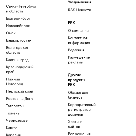
Уведомления
Санкт-Петербург
RSS Новости
и область
Екатеринбург
РБК
Новосибирск
О компании
Омск
Контактная
Башкортостан
информация
Вологодская
Редакция
область
Размещение
Калининград
рекламы
Краснодарский
край
Другие
Нижний
продукты
Новгород
РБК
Пермский край
Облако для
бизнеса
Ростов-на-Дону
Корпоративный
Татарстан
регистратор
Тюмень
доменов
Черноземье
Хостинг
сайтов
Кавказ
Рег.решения
Карелия