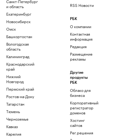
Санкт-Петербург
RSS Новости
и область
Екатеринбург
РБК
Новосибирск
О компании
Омск
Контактная
Башкортостан
информация
Вологодская
Редакция
область
Размещение
Калининград
рекламы
Краснодарский
край
Другие
Нижний
продукты
Новгород
РБК
Пермский край
Облако для
бизнеса
Ростов-на-Дону
Корпоративный
Татарстан
регистратор
Тюмень
доменов
Черноземье
Хостинг
сайтов
Кавказ
Рег.решения
Карелия
Знакомства