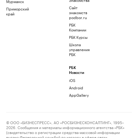
Мурманск
Сайт
Приморский
знакомств
край
podbor.ru
РБК
Компании
РБК Курсы
Школа
управления
РБК
РБК
Новости
iOS
Android
AppGallery
© ООО «БИЗНЕСПРЕСС», АО «РОСБИЗНЕСКОНСАЛТИНГ», 1995–
2026. Сообщения и материалы информационного агентства «РБК»
(свидетельство о регистрации средства массовой информации
выдано Федеральной службой по надзору в сфере связи,