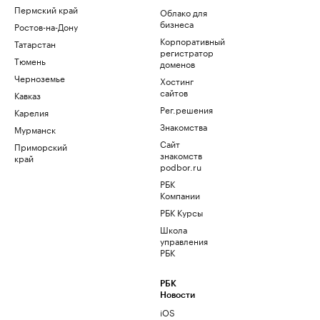
Пермский край
Облако для
бизнеса
Ростов-на-Дону
Корпоративный
Татарстан
регистратор
Тюмень
доменов
Черноземье
Хостинг
сайтов
Кавказ
Рег.решения
Карелия
Знакомства
Мурманск
Сайт
Приморский
знакомств
край
podbor.ru
РБК
Компании
РБК Курсы
Школа
управления
РБК
РБК
Новости
iOS