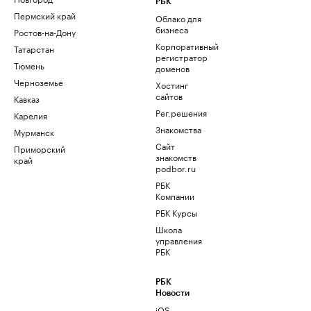
РБК
Пермский край
Облако для
бизнеса
Ростов-на-Дону
Корпоративный
Татарстан
регистратор
Тюмень
доменов
Черноземье
Хостинг
сайтов
Кавказ
Рег.решения
Карелия
Знакомства
Мурманск
Сайт
Приморский
знакомств
край
podbor.ru
РБК
Компании
РБК Курсы
Школа
управления
РБК
РБК
Новости
iOS