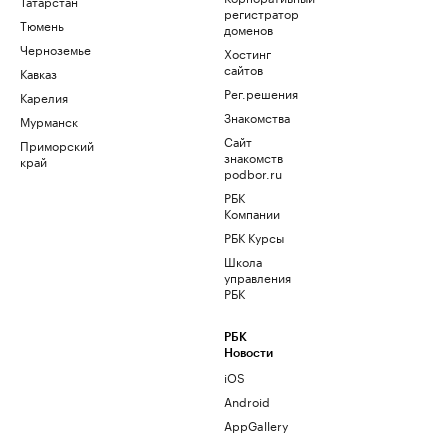
Татарстан
регистратор
Тюмень
доменов
Черноземье
Хостинг
сайтов
Кавказ
Рег.решения
Карелия
Знакомства
Мурманск
Сайт
Приморский
знакомств
край
podbor.ru
РБК
Компании
РБК Курсы
Школа
управления
РБК
РБК
Новости
iOS
Android
AppGallery