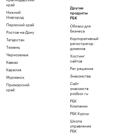
край
Другие
Нижний
продукты
Новгород
РБК
Пермский край
Облако для
бизнеса
Ростов-на-Дону
Корпоративный
Татарстан
регистратор
Тюмень
доменов
Черноземье
Хостинг
сайтов
Кавказ
Рег.решения
Карелия
Знакомства
Мурманск
Сайт
Приморский
знакомств
край
podbor.ru
РБК
Компании
РБК Курсы
Школа
управления
РБК