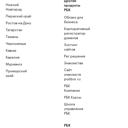
Другие
Нижний
продукты
Новгород
РБК
Пермский край
Облако для
бизнеса
Ростов-на-Дону
Корпоративный
Татарстан
регистратор
Тюмень
доменов
Черноземье
Хостинг
сайтов
Кавказ
Рег.решения
Карелия
Знакомства
Мурманск
Сайт
Приморский
знакомств
край
podbor.ru
РБК
Компании
РБК Курсы
Школа
управления
РБК
РБК