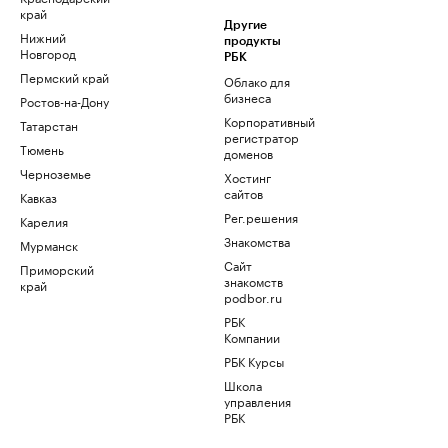
край
Другие
Нижний
продукты
Новгород
РБК
Пермский край
Облако для
бизнеса
Ростов-на-Дону
Корпоративный
Татарстан
регистратор
Тюмень
доменов
Черноземье
Хостинг
сайтов
Кавказ
Рег.решения
Карелия
Знакомства
Мурманск
Сайт
Приморский
знакомств
край
podbor.ru
РБК
Компании
РБК Курсы
Школа
управления
РБК