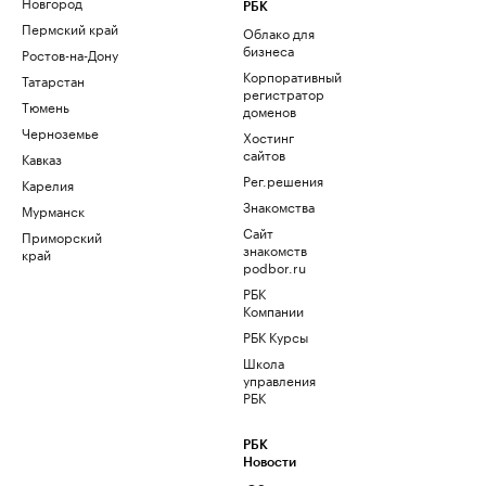
Новгород
РБК
Пермский край
Облако для
бизнеса
Ростов-на-Дону
Корпоративный
Татарстан
регистратор
Тюмень
доменов
Черноземье
Хостинг
сайтов
Кавказ
Рег.решения
Карелия
Знакомства
Мурманск
Сайт
Приморский
знакомств
край
podbor.ru
РБК
Компании
РБК Курсы
Школа
управления
РБК
РБК
Новости