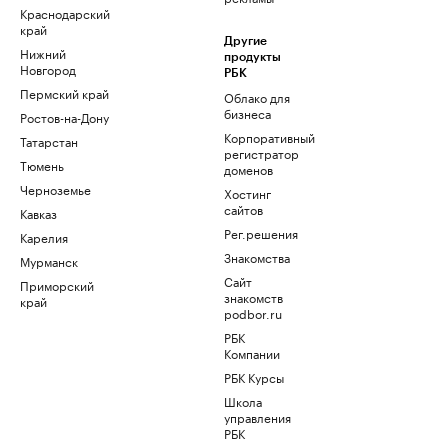
Краснодарский
край
Другие
Нижний
продукты
Новгород
РБК
Пермский край
Облако для
бизнеса
Ростов-на-Дону
Корпоративный
Татарстан
регистратор
Тюмень
доменов
Черноземье
Хостинг
сайтов
Кавказ
Рег.решения
Карелия
Знакомства
Мурманск
Сайт
Приморский
знакомств
край
podbor.ru
РБК
Компании
РБК Курсы
Школа
управления
РБК