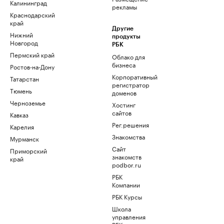
Калининград
рекламы
Краснодарский
край
Другие
Нижний
продукты
Новгород
РБК
Пермский край
Облако для
бизнеса
Ростов-на-Дону
Корпоративный
Татарстан
регистратор
Тюмень
доменов
Черноземье
Хостинг
сайтов
Кавказ
Рег.решения
Карелия
Знакомства
Мурманск
Сайт
Приморский
знакомств
край
podbor.ru
РБК
Компании
РБК Курсы
Школа
управления