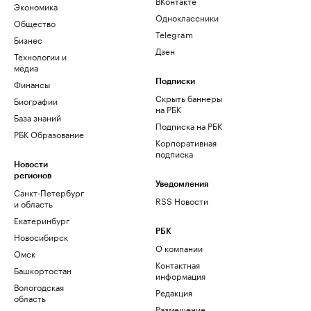
ВКонтакте
Экономика
Одноклассники
Общество
Telegram
Бизнес
Дзен
Технологии и
медиа
Финансы
Подписки
Скрыть баннеры
Биографии
на РБК
База знаний
Подписка на РБК
РБК Образование
Корпоративная
подписка
Новости
регионов
Уведомления
Санкт-Петербург
RSS Новости
и область
Екатеринбург
РБК
Новосибирск
О компании
Омск
Контактная
Башкортостан
информация
Вологодская
Редакция
область
Размещение