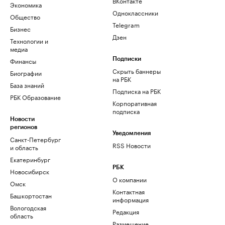
ВКонтакте
Экономика
Одноклассники
Общество
Telegram
Бизнес
Дзен
Технологии и
медиа
Финансы
Подписки
Скрыть баннеры
Биографии
на РБК
База знаний
Подписка на РБК
РБК Образование
Корпоративная
подписка
Новости
регионов
Уведомления
Санкт-Петербург
RSS Новости
и область
Екатеринбург
РБК
Новосибирск
О компании
Омск
Контактная
Башкортостан
информация
Вологодская
Редакция
область
Размещение