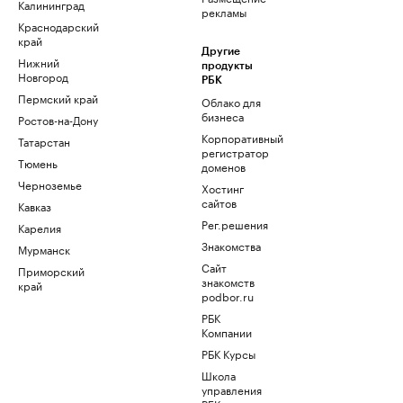
Калининград
рекламы
Краснодарский
край
Другие
Нижний
продукты
Новгород
РБК
Пермский край
Облако для
бизнеса
Ростов-на-Дону
Корпоративный
Татарстан
регистратор
Тюмень
доменов
Черноземье
Хостинг
сайтов
Кавказ
Рег.решения
Карелия
Знакомства
Мурманск
Сайт
Приморский
знакомств
край
podbor.ru
РБК
Компании
РБК Курсы
Школа
управления