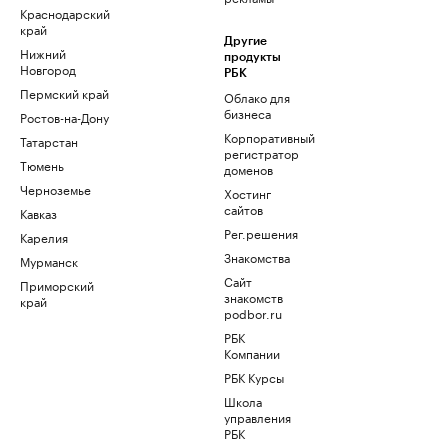
Краснодарский
край
Другие
Нижний
продукты
Новгород
РБК
Пермский край
Облако для
бизнеса
Ростов-на-Дону
Корпоративный
Татарстан
регистратор
Тюмень
доменов
Черноземье
Хостинг
сайтов
Кавказ
Рег.решения
Карелия
Знакомства
Мурманск
Сайт
Приморский
знакомств
край
podbor.ru
РБК
Компании
РБК Курсы
Школа
управления
РБК