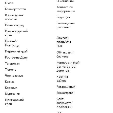
О компании
Омск
Контактная
Башкортостан
информация
Вологодская
Редакция
область
Размещение
Калининград
рекламы
Краснодарский
край
Другие
Нижний
продукты
Новгород
РБК
Пермский край
Облако для
бизнеса
Ростов-на-Дону
Корпоративный
Татарстан
регистратор
Тюмень
доменов
Черноземье
Хостинг
сайтов
Кавказ
Рег.решения
Карелия
Знакомства
Мурманск
Сайт
Приморский
знакомств
край
podbor.ru
РБК