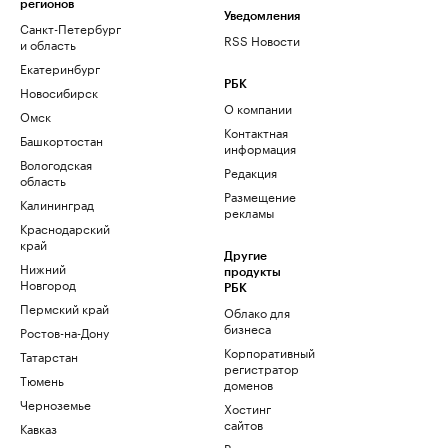
регионов
Уведомления
Санкт-Петербург
RSS Новости
и область
Екатеринбург
РБК
Новосибирск
О компании
Омск
Контактная
Башкортостан
информация
Вологодская
Редакция
область
Размещение
Калининград
рекламы
Краснодарский
край
Другие
Нижний
продукты
Новгород
РБК
Пермский край
Облако для
бизнеса
Ростов-на-Дону
Корпоративный
Татарстан
регистратор
Тюмень
доменов
Черноземье
Хостинг
сайтов
Кавказ
Рег.решения