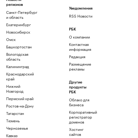
регионов
Уведомления
Санкт-Петербург
RSS Новости
и область
Екатеринбург
РБК
Новосибирск
О компании
Омск
Контактная
Башкортостан
информация
Вологодская
Редакция
область
Размещение
Калининград
рекламы
Краснодарский
край
Другие
Нижний
продукты
Новгород
РБК
Пермский край
Облако для
бизнеса
Ростов-на-Дону
Корпоративный
Татарстан
регистратор
Тюмень
доменов
Черноземье
Хостинг
сайтов
Кавказ