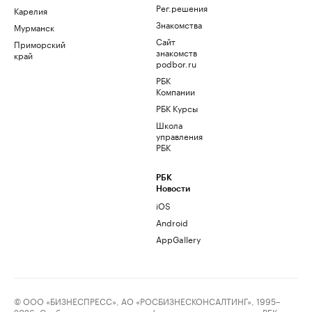
Рег.решения
Карелия
Знакомства
Мурманск
Сайт
Приморский
знакомств
край
podbor.ru
РБК
Компании
РБК Курсы
Школа
управления
РБК
РБК
Новости
iOS
Android
AppGallery
© ООО «БИЗНЕСПРЕСС», АО «РОСБИЗНЕСКОНСАЛТИНГ», 1995–
2026. Сообщения и материалы информационного агентства «РБК»