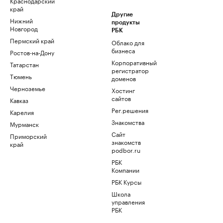
Краснодарский
край
Другие
Нижний
продукты
Новгород
РБК
Пермский край
Облако для
бизнеса
Ростов-на-Дону
Корпоративный
Татарстан
регистратор
Тюмень
доменов
Черноземье
Хостинг
сайтов
Кавказ
Рег.решения
Карелия
Знакомства
Мурманск
Сайт
Приморский
знакомств
край
podbor.ru
РБК
Компании
РБК Курсы
Школа
управления
РБК