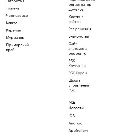
Татарстан
регистратор
Тюмень
доменов
Черноземье
Хостинг
сайтов
Кавказ
Рег.решения
Карелия
Знакомства
Мурманск
Сайт
Приморский
знакомств
край
podbor.ru
РБК
Компании
РБК Курсы
Школа
управления
РБК
РБК
Новости
iOS
Android
AppGallery